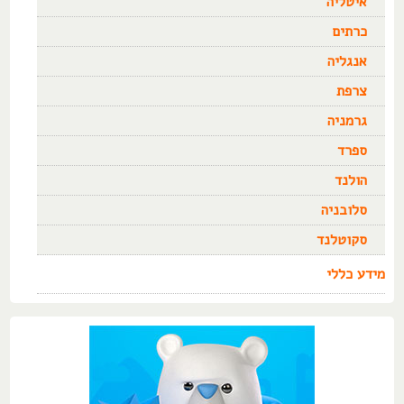
איטליה
כרתים
אנגליה
צרפת
גרמניה
ספרד
הולנד
סלובניה
סקוטלנד
מידע כללי