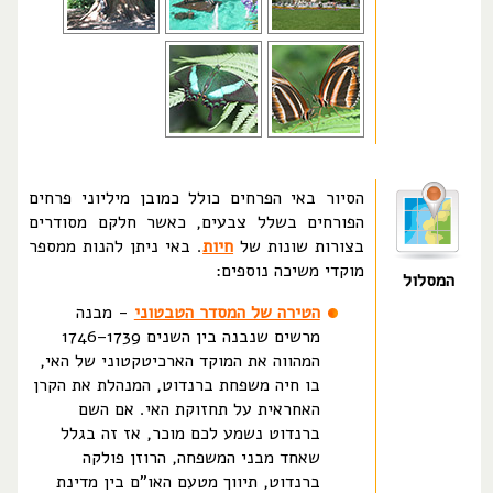
הסיור באי הפרחים כולל כמובן מיליוני פרחים
הפורחים בשלל צבעים, כאשר חלקם מסודרים
בצורות שונות של
חיות
. באי ניתן להנות ממספר
מוקדי משיכה נוספים:
המסלול
הטירה של המסדר הטבטוני
- מבנה
מרשים שנבנה בין השנים 1739–1746
המהווה את המוקד הארכיטקטוני של האי,
בו חיה משפחת ברנדוט, המנהלת את הקרן
האחראית על תחזוקת האי. אם השם
ברנדוט נשמע לכם מוכר, אז זה בגלל
שאחד מבני המשפחה, הרוזן פולקה
ברנדוט, תיווך מטעם האו"ם בין מדינת