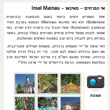
אי הפרחים - מאינאו - Insel Mainau
אחד האתרים היפים ביותר באגם קונסטנץ (בגרמנית
Bodensee) הוא האי מאינאו (Mainau) הנמצא בקרבת העיר
קונסטנץ (Konstanz) שעל הגבול בין גרמניה לבין שוויץ. באי
אפשר להנות ממעל מיליון פרחים הפורחים בשלל צבעים, כאשר
במרחק ניתן להבחין ביום טוב בפסגות האלפים המושלגות.
האי טופח על ידי משפחת ברנדוט, משפחת אצילים סקנדינבית.
אם השם ברנדוט נשמע לכם מוכר, הרי זה בגלל הרוזן פולקה
ברנדוט, שתיווך מטעם האו"ם בין מדינת ישראל למדינות ערב
במלחמת העצמאות, ונרצח בירושלים על ידי ארגון הלח"י.
תמונות