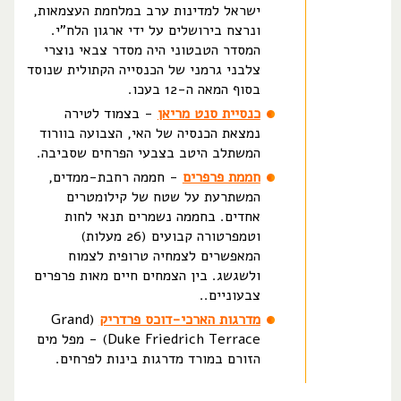
ישראל למדינות ערב במלחמת העצמאות,
ונרצח בירושלים על ידי ארגון הלח"י.
המסדר הטבטוני היה מסדר צבאי נוצרי
צלבני גרמני של הכנסייה הקתולית שנוסד
בסוף המאה ה-12 בעכו.
כנסיית סנט מריאן
- בצמוד לטירה
נמצאת הכנסיה של האי, הצבועה בוורוד
המשתלב היטב בצבעי הפרחים שסביבה.
חממת פרפרים
- חממה רחבת-ממדים,
המשתרעת על שטח של קילומטרים
אחדים. בחממה נשמרים תנאי לחות
וטמפרטורה קבועים (26 מעלות)
המאפשרים לצמחיה טרופית לצמוח
ולשגשג. בין הצמחים חיים מאות פרפרים
צבעוניים..
מדרגות הארכי-דוכס פרדריק
(Grand
Duke Friedrich Terrace) - מפל מים
הזורם במורד מדרגות בינות לפרחים.