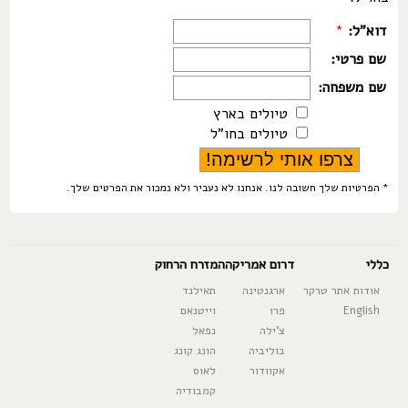
דוא"ל:
*
שם פרטי:
שם משפחה:
טיולים בארץ
טיולים בחו"ל
* הפרטיות שלך חשובה לנו. אנחנו לא נעביר ולא נמכור את הפרטים שלך.
כללי
דרום אמריקה
המזרח הרחוק
אודות אתר טרקר
ארגנטינה
תאילנד
English
פרו
וייטנאם
צ'ילה
נפאל
בוליביה
הונג קונג
אקוודור
לאוס
קמבודיה