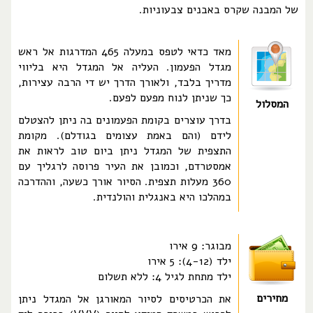
של המבנה שקרס באבנים צבעוניות.
מאד כדאי לטפס במעלה 465 המדרגות אל ראש
מגדל הפעמון. העליה אל המגדל היא בליווי
מדריך בלבד, ולאורך הדרך יש די הרבה עצירות,
כך שניתן לנוח מפעם לפעם.
המסלול
בדרך עוצרים בקומת הפעמונים בה ניתן להצטלם
לידם (והם באמת עצומים בגודלם). מקומת
התצפית של המגדל ניתן ביום טוב לראות את
אמסטרדם, וכמובן את העיר פרוסה לרגליך עם
360 מעלות תצפית. הסיור אורך כשעה, וההדרכה
במהלכו היא באנגלית והולנדית.
מבוגר: 9 אירו
ילד (4-12): 5 אירו
ילד מתחת לגיל 4: ללא תשלום
מחירים
את הכרטיסים לסיור המאורגן אל המגדל ניתן