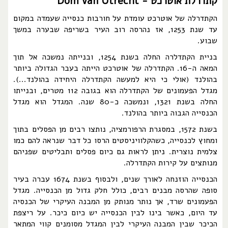
קתדרלת אוטרכט - Dom van Utrecht
הקתדרלה של אוטרכט עומדת על חורבות כנסייה שעמדה במקום
עד שנת 1253, אז נהרסה רוב העיר בשריפה שבערה במשך
שבוע.
בניית הקתדלרה החלה בשנת 1254, ובנייתה נמשכה אל תוך
המאה ה-16. הקתדרלה של אוטרכט הייתה בעבר הגדולה ביותר
בהולנד (אולי כי היא למעשה הקתדרלה היחידה בהולנד...).
מגדל הפעמונים של הקתדרלה הוא בגובה 112 מטרים, ובנייתו
החלה בשנת 1321, ונמשכה כ-80 שנה. המגדל הוא מגדל
הכנסייה הגבוה ביותר בהולנד.
בשנת 1572, במסגרת הרפורמציה, נותצו רבים מן הפסלים בתוך
ומחוץ לכנסייה, כשהקלוויניסטים הרסו כל דבר שנראה להם כמו
צלמית נוצרית. ניתן לראות גם כיום פסלים ותבליטים שפניהם
מנותצים על קירות הקתדרלה.
הכנסייה הוזנחה לאורך שנים, ולבסוף בשנת 1674 עברה בעיר
סופה שהרסה מבנים רבים, כולל חלק גדול מן הכנסייה. מגדל
הפעמונים שרד, אך נותר מנותק מן המבנה העיקרי של הכנסיה
עד היום, כאשר בינו לבין הכנסייה יש כיום כיכר. על ריצפת
הכיכר שבין המבנה העיקרי לבין המגדל מסומנים קווי המתאר