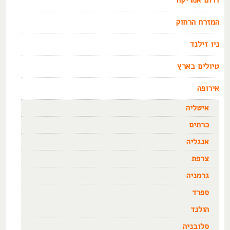
דרום אמריקה
המזרח הרחוק
ניו זילנד
טיולים בארץ
אירופה
איטליה
כרתים
אנגליה
צרפת
גרמניה
ספרד
הולנד
סלובניה