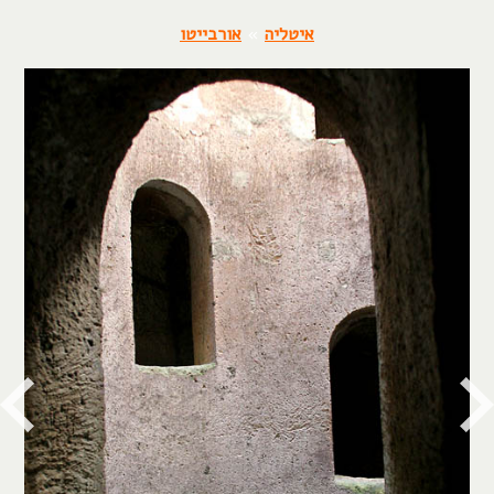
איטליה
»
אורבייטו