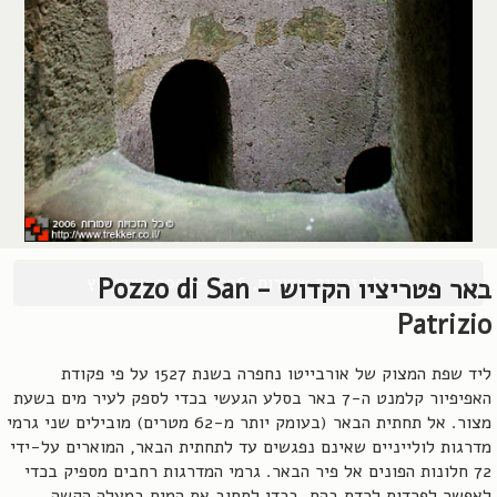
© כל הזכויות שמורות, 2004-2026, אורן שץ
באר פטריציו הקדוש - Pozzo di San
Patrizio
ליד שפת המצוק של אורבייטו נחפרה בשנת 1527 על פי פקודת
האפיפיור קלמנט ה-7 באר בסלע הגעשי בכדי לספק לעיר מים בשעת
מצור. אל תחתית הבאר (בעומק יותר מ-62 מטרים) מובילים שני גרמי
מדרגות לולייניים שאינם נפגשים עד לתחתית הבאר, המוארים על-ידי
72 חלונות הפונים אל פיר הבאר. גרמי המדרגות רחבים מספיק בכדי
לאפשר לפרדות לרדת בהם, בכדי לסחוב את המים במעלה הקשה.