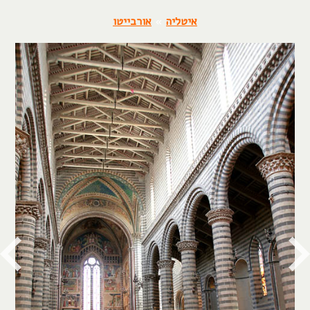
איטליה
»
אורבייטו