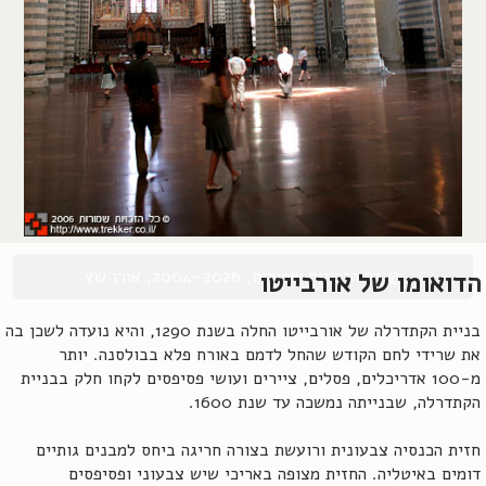
© כל הזכויות שמורות, 2004-2026, אורן שץ
הדואומו של אורבייטו
בניית הקתדרלה של אורבייטו החלה בשנת 1290, והיא נועדה לשכן בה
את שרידי לחם הקודש שהחל לדמם באורח פלא בבולסנה. יותר
מ-100 אדריכלים, פסלים, ציירים ועושי פסיפסים לקחו חלק בבניית
הקתדרלה, שבנייתה נמשכה עד שנת 1600.
חזית הכנסיה צבעונית ורועשת בצורה חריגה ביחס למבנים גותיים
דומים באיטליה. החזית מצופה באריכי שיש צבעוני ופסיפסים