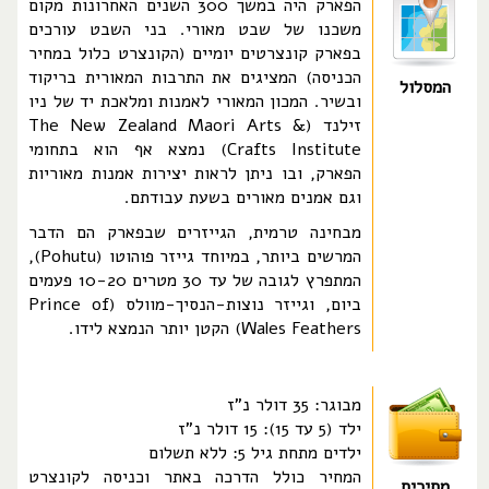
הפארק היה במשך 300 השנים האחרונות מקום
משכנו של שבט מאורי. בני השבט עורכים
בפארק קונצרטים יומיים (הקונצרט כלול במחיר
הכניסה) המציגים את התרבות המאורית בריקוד
המסלול
ובשיר. המכון המאורי לאמנות ומלאכת יד של ניו
זילנד (The New Zealand Maori Arts &
Crafts Institute) נמצא אף הוא בתחומי
הפארק, ובו ניתן לראות יצירות אמנות מאוריות
וגם אמנים מאורים בשעת עבודתם.
מבחינה טרמית, הגייזרים שבפארק הם הדבר
המרשים ביותר, במיוחד גייזר פוהוטו (Pohutu),
המתפרץ לגובה של עד 30 מטרים 10-20 פעמים
ביום, וגייזר נוצות-הנסיך-מוולס (Prince of
Wales Feathers) הקטן יותר הנמצא לידו.
מבוגר: 35 דולר נ"ז
ילד (5 עד 15): 15 דולר נ"ז
ילדים מתחת גיל 5: ללא תשלום
המחיר כולל הדרכה באתר וכניסה לקונצרט
מחירים