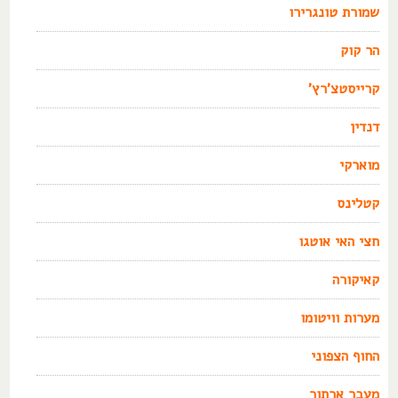
שמורת טונגרירו
הר קוק
קרייסטצ'רץ'
דנדין
מוארקי
קטלינס
חצי האי אוטגו
קאיקורה
מערות וויטומו
החוף הצפוני
מעבר ארתור