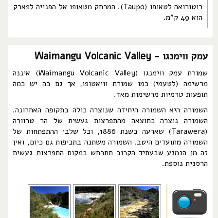
רוטורואה לטאופו (Taupo). המרחק מטאופו אל הפנייה לפארק
הוא 49 ק"מ.
עמק ווימנגו - Waimangu Volcanic Valley
שמורת עמק ווימנגו (Waimangu Volcanic Valley) איננה
מרשימה (לטעמי) כמו שמורת וויאטופו, אך גם בה יש כמה
תופעות טרמיות מרשימות מאד.
השמורה היא השמורה היחידה שנוצרה כולה בתקופה האחרונה.
השמורה נוצרה כתוצאה מהתפרצות געשית של הר טרוורה
(Tarawera) שארעה בשנת 1886, וכל שלבי ההתפתחות של
השמורה מתועדים היטב. השמורה משתנה בתכיפות גם כיום, ואין
זה מן הנמנע שבעתיד הקרוב תתרחש במקום התפרצות געשית
הרסנית נוספת.