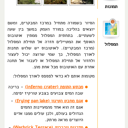
תמונות
הסיור בשמורה מתחיל במרכז המבקרים, ומשם
יוצאים בהליכה במורד העמק במשך בין שעה
לשעתיים. בתחתית המסלול ממתין אוטובוס
האוסף את המטיילים חזרה אל תחילת המסלול
המסלול
(מרכז המבקרים). לאוטובוס יש שלוש תחנות
לאורך המסלול, כך שמי שרוצה יכול לעצור
ולחזור אל תחילת המסלול או לעבור אל תחנה
אחרת עם האוטובוס מכל אחת מהן.
מקומות אותם לא כדאי לפספס לאורך המסלול:
מכתש התופת (inferno crater)
- בריכה
שבה המים צבועים בצבע טורקיז יפיפה.
אגם מחבט הטיגון (frying pan lake)
-
אגם זה הוא אחד מהמעיינות החמים
הגדולים בעולם, ולכן עולים ממנו אדים
היוצרים מראה מרתק.
מדרגות וורבריק (Warbrick Terrace)
-