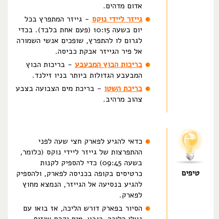
אדום מדהים.
גייזר ליידי נוקס
- גייזר המתפרץ בכל
יום בשעה 10:15 (פעם אחת בלבד). בכדי
לגרום לו להתפרץ, שופכים אנשי השמורה
אל פיר הגייזר אבקת כביסה.
בריכות הבוץ המבעבע
- בריכות הבוץ
המבעבע הגדולות ביותר בניו זילנד.
בריכת השטן
- בריכת מים הצבועה בצבע
צהוב מרהיב.
כדאי להגיע לפארק חצי שעה לפני
ההתפרצות של גייזר ליידי נוקס (כלומר,
בשעה 09:45) כדי להספיק לקנות
טיפים
כרטיסים בקופה בכניסה לפארק, ולהספיק
להגיע בנסיעה אל הגייזר, הנמצא מחוץ
לפארק.
הסיור בפארק דורש הליכה, אז בואו עם