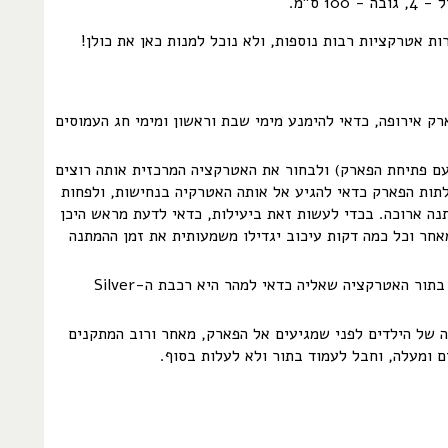
10 ס"מ.
ת אטרקציות רבות נוספות, ולא נוכל למנות כאן את כולן!
ק אירופה, כדאי להימנע מימי שבת וראשון ומימי חג העמוסים
עם פתיחת הפארק) ולבחור את האטרקציה המרכזית אותה רוצים
תות הפארק כדאי להגיע אל אותה האטרקיה בנחישות, ולפחות
נה ארוכה. בכדי לעשות זאת ביעילות, כדאי לדעת מראש היכן
חר וכל כמה דקות עיכוב יגדילו משמעותית את זמן ההמתנה
הבחירה האישית שלי בתור האטרקציה שאליה כדאי למהר היא רכבת ה-Silver
ה של הילדים לפני שמגיעים אל הפארק, מאחר ורוב המתקנים
ם ומעלה, וחבל לעמוד בתור ולא לעלות בסוף.