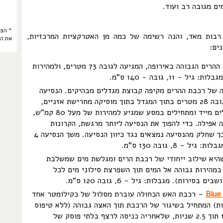
ים מגובה רב ועוד.
* הפר
רבות מאד, והנה רשימה של כמה מן האטרקציות המרכזיות,
את ה
ים:
- רכבת ההרים הגבוהה באירופה, המגיעה לגובה 73 מטרים, ולמהירות
 של רכבת ההרים מקיפה קבוצת מגדלים מבהיקים. הנסיעה
מתחילה בטיפוס אל גובה 28 מטרים בתוך המגדל בתוך מוסיקה מחרישת אזניים,
אבל עם היציאה צוללים מייד ומתחילים במסע שמגיע למהירות של מעל 80 קמ"ש,
 אפילה. כדי להפוך את הנסיעה ליותר מרגשת, הקרונות
מסתובבים על צירם כך שחלק מהנסיעה נמצאים נגד כיוון הנסיעה. משך הנסיעה 4
יא שילוב ייחודי של רכבת הרים ומגלשת מים שמשלבת
במהירות גבוהה אל המים תוך השפרצת סילוני מים לכל
בסירות). מגבלות: גיל - 6, גובה 120 ס"מ.
Blue
- רכבת האש הכחולה עוברת מסלול של כקילומטר אחד
יות) המתחיל בשיגור של הרכבת תוך האצה גבוהה (ללא טיפוס
מקדים!) מ-0 ל-100 תוך 2.5 שניות, שלאחריה כניסה לרצף בלתי פוסק של