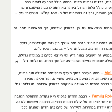
ופים, ברגים ופניות חדות. המסע כולל ארבעה לופים בהם
טין, כולל הלופ הגדול ביותר באירופה לרכבת המשוגרת מן
המקום המגיע לגובה 38 מטרים, וכל זה במהירות של כ-100 קמ"ש. מגבלות: גיל -
מות הנמצאות גם הן בפארק אירופה, אך מתאימות יותר גם
 בסירות אבוב בזרם מים שוצף בין נופי סקנדינביה, כולל
 חשוכה. מגבלות: גיל - 4, גובה 100 ס"מ.
מסע זה יושבים בתוך גזע עץ היוצא לסיבוב במערה גדולה,
ולאחר מכן מועלה במעלה שבסופו נפילה משפריצה אל תוך המים. מגבלות: גיל - 4,
Alp
- מסע העובר בתוך מערץ היהלומים הגדולה תוך פניות,
ה השימחה, את המסע מבצעים פעמיים, תוך חליפה מהירה
י רכבת ההרים הראשונה שהוקמה בפארק אירופה. מגבלות: גיל
Family Rol
- רכבת ההרים פגסוס היא נקודת ההתחלה הטובה
ים יותר להיכנס אל עולם רכבות ההרים. הרכבת מטפסת לגובה
נו היא יורדת במהירות לסידרה של סיבובים חדים ומהנים לכל