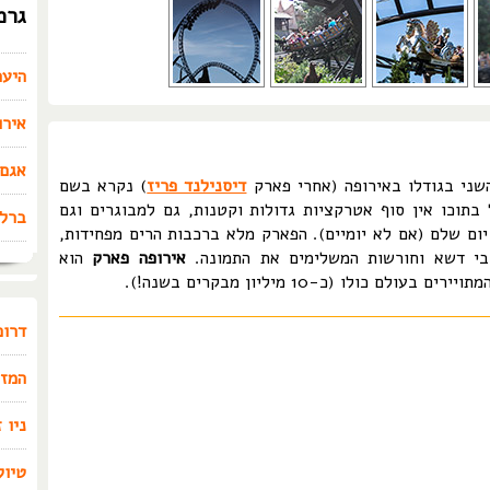
גרמ
היער
אירו
אגם 
שני בגודלו באירופה (אחרי פארק
דיסנילנד פריז
) נקרא בשם
, והוא כולל בתוכו אין סוף אטרקציות גדולות וקטנות, גם למבוגרים וגם
ברלי
יום שלם (אם לא יומיים). הפארק מלא ברכבות הרים מפחידות,
חבי דשא וחורשות המשלימים את התמונה.
אירופה פארק
הוא
 כולו (כ-10 מיליון מבקרים בשנה!).
דרום
המזר
ניו 
טיול