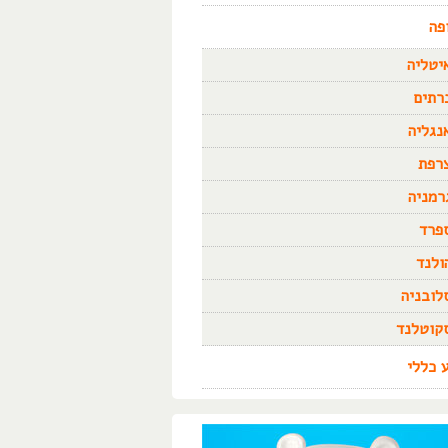
פה
יטליה
רתים
נגליה
רפת
רמניה
פרד
ולנד
לובניה
קוטלנד
 כללי