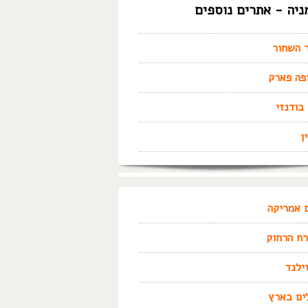
ניה - אתרים נוספים
 השחור
פה פארק
בודנזי
ן
 אמריקה
ח הרחוק
זילנד
ים בארץ