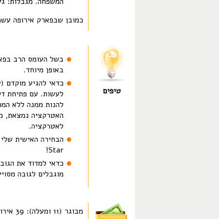
המשפחה. מגבלות: גיל - 4, גובה - 0
כמובן שבפארק אירופה עשרו
בשל העומס הרב בפאר
באופן מיוחד.
כדאי להגיע מוקדם (
טיפים
לעשות. עם פתיחת דל
להנות ממנה ללא המת
האטרקציה נמצאת, מא
לאטרקציה.
Star!
כדאי למדוד את הגוב
מוגבלים לגובה מסויי
מבוגר (11 ומעלה): 39 אירו