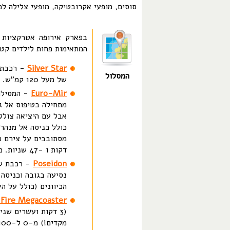
סוסים, מופעי אקרובטיקה, מופעי צלילה למ
בפארק אירופה אטרקציות 
המתאימות פחות לילדים קטנ
Silver Star
המסלול
של מעל 120 קמ"ש. מגבלות: גיל - 11, גובה - 140 ס"מ.
Euro-Mir
- המסילה
כולל כניסה אל מנהרה
דקות ו -47 שניות. מגבלות: גיל - 8, גובה 130 ס"מ.
Poseidon
- רכבת שה
נסיעה בגובה וכניסה 
הכיוונים (כולל על היושבים 
 Fire Megacoaster
(3 דקות ועשרים שנ