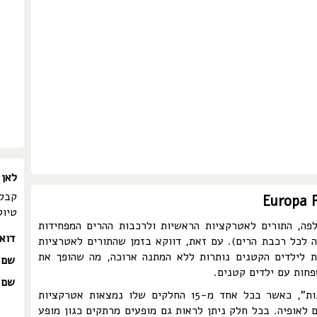
לאן 
קבלו
טיול
פה, התורים לאטרקציות הראשיות ולרכבות ההרים המפחידות
דוא
ה לכל רכבת הרים). עם זאת, דווקא בזמן שהתורים לאטרציות
ת לילדים הקטנים נותרות ללא המתנה ארוכה, מה שהופך את
שם 
חות עם ילדים קטנים.
שם 
פארק אירופה מחולק במתכונת של "מדינות", כאשר בכל אחד מ-15 החלקים שלו נמצאות אטרקציות
 לאופיה. בכל חלק ניתן לראות גם מופעים מרתקים כגון מופע