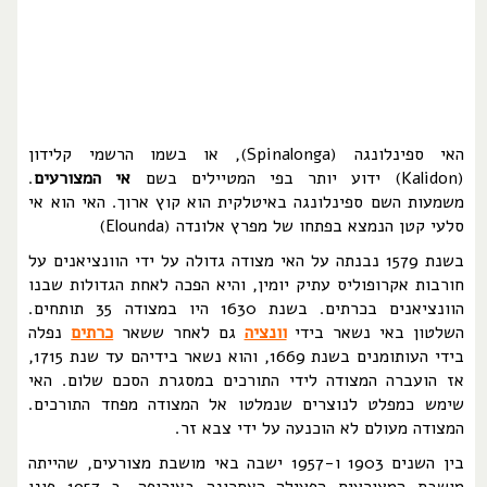
האי ספינלונגה (Spinalonga), או בשמו הרשמי קלידון
(Kalidon) ידוע יותר בפי המטיילים בשם
אי המצורעים
.
משמעות השם ספינלונגה באיטלקית הוא קוץ ארוך. האי הוא אי
סלעי קטן הנמצא בפתחו של מפרץ אלונדה (Elounda)
בשנת 1579 נבנתה על האי מצודה גדולה על ידי הוונציאנים על
חורבות אקרופוליס עתיק יומין, והיא הפכה לאחת הגדולות שבנו
הוונציאנים בכרתים. בשנת 1630 היו במצודה 35 תותחים.
השלטון באי נשאר בידי
וונציה
גם לאחר ששאר
כרתים
נפלה
בידי העותומנים בשנת 1669, והוא נשאר בידיהם עד שנת 1715,
אז הועברה המצודה לידי התורכים במסגרת הסכם שלום. האי
שימש כמפלט לנוצרים שנמלטו אל המצודה מפחד התורכים.
המצודה מעולם לא הוכנעה על ידי צבא זר.
בין השנים 1903 ו-1957 ישבה באי מושבת מצורעים, שהייתה