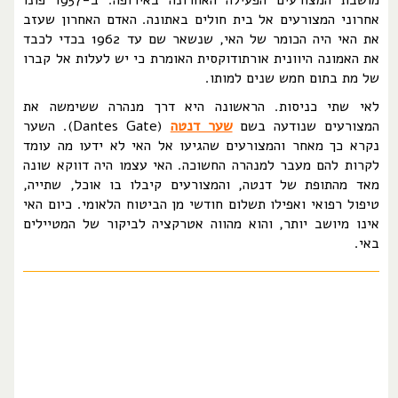
מושבת המצורעים הפעילה האחרונה באירופה. ב-1957 פונו
אחרוני המצורעים אל בית חולים באתונה. האדם האחרון שעזב
את האי היה הכומר של האי, שנשאר שם עד 1962 בכדי לכבד
את האמונה היוונית אורתודוקסית האומרת כי יש לעלות אל קברו
של מת בתום חמש שנים למותו.
לאי שתי כניסות. הראשונה היא דרך מנהרה ששימשה את
המצורעים שנודעה בשם
שער דנטה
(Dantes Gate). השער
נקרא כך מאחר והמצורעים שהגיעו אל האי לא ידעו מה עומד
לקרות להם מעבר למנהרה החשוכה. האי עצמו היה דווקא שונה
מאד מהתופת של דנטה, והמצורעים קיבלו בו אוכל, שתייה,
טיפול רפואי ואפילו תשלום חודשי מן הביטוח הלאומי. כיום האי
אינו מיושב יותר, והוא מהווה אטרקציה לביקור של המטיילים
באי.