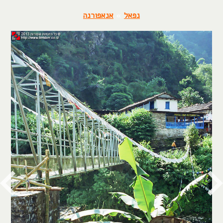
נפאל
»
אנאפורנה