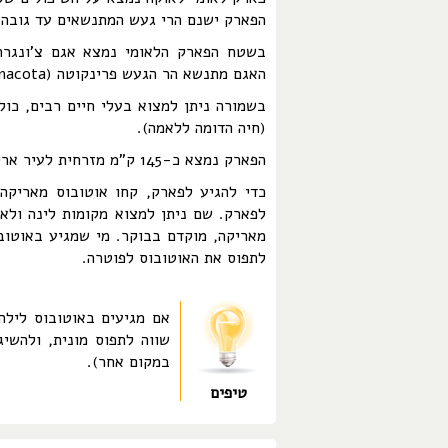
הפארק ישנם הרי געש המתנשאים עד גובה של 6300 מט
האגם מתנשא הר הגעש פרינקוטה (Parinacota).
בשמורה ניתן למצוא בעלי חיים רבים, כולל
(חיה הדומה ללאמה).
הפארק נמצא כ-145 ק"מ מזרחית לעיר אריקה, על הכביש המחבר את אריקה עם לא-פאז (בוליביה).
לפארק. שם ניתן למצוא מקומות לינה ולאר
מאריקה, מוקדם בבוקר. מי שמגיע באוטובו
לתפוס את האוטובוס לפוטרה.
אם מגיעים באוטובוס לילה
שווה לתפוס מונית, ולהשיג
במקום אחר).
טיפים