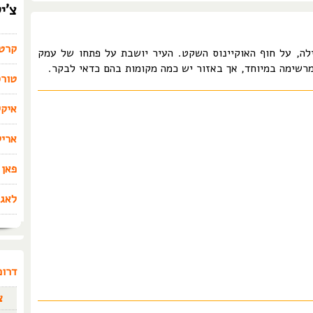
צ'י
קרט
ילה, על חוף האוקיינוס השקט. העיר יושבת על פתחו של עמק
טורס
איקי
אריק
פאן 
לאגו
דרום
צ