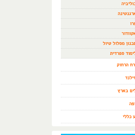
וליביה
רגנטינה
רו
קוודור
כנון מסלול טיול
ימוד ספרדית
ח הרחוק
זילנד
ים בארץ
פה
 כללי