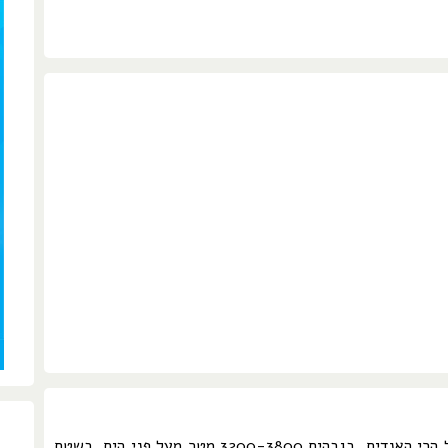
פארק לאומי לאוקה נמצא על השיפולים של הרי האנדים, בגבהים 3200-3800 מטר מעל פני הים. בשטח