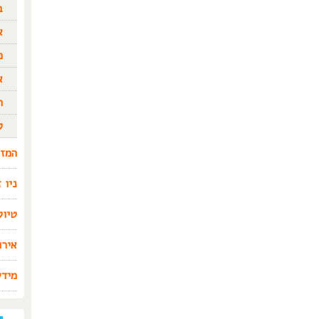
ב
א
פ
א
ת
ל
המזר
ניו 
טיול
אירו
מידע