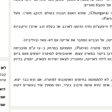
רים.
בשטח הפארק הלאומי נמצא אגם צ'ונגרה (Chungara), שהוא האגם הגבוה בעולם (4517 מטר). מעל
 וויסקצ'ות (חיה הדומה לארנב אך בעלת זנב ארוך) וויקוניות
כדי להגיע לפארק, קחו אוטובוס מאריקה לכפר פוטרה (Putre), הממוקם במרחק כ-12 ק"מ מהכניסה
גן ביקור בפארק עצמו. אוטובוסים לפוטרה יוצאים פעם ביום
ס לילה לאריקה, ומעוניין לצאת ישירות לפארק, יספיק בדיוק
לאן 
קבלו
, לא להתמהמה בחיפוש האוטובוס לפוטרה. אם הוא כבר יצא,
טיול
 אותו (הוא עושה סיבוב בעיר, ואז ממתין עוד כעשרים דקות
דוא
שם 
שם 