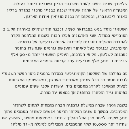
שלאורך שנים נחשב לאחד מארגוני הביון הטובים ביותר בעולם.
המפקדה הראשי של ארגון שטאזי שכנה בבניין מרכזי במזרח ברלין
באזור ליכטנברג, ובמקום זה נבנה מוזיאון אודות הארגון.
השטאזי נוסד במ8 בפברואר 1950, ונבנה תוך שימוש באירגון הק.ג.ב
הסובייטי כמודל. שני הארגונים פעלו רבות בשנות המלחמה הקרה
להחדרת מרגלים וסוכנים למדינות אירופה ובעיקר אל גרמניה
המערבית, ובנוסף פעל לאיתור והענשת גורמים שנחשדו בחוסר
נאמנות לשלטון. על פי הערכות, העסיק השטאזי יותר מ-90 אלף
שכירים ו-300 אלף מודיעים ערב קריסת גרמניה המזרחית.
עם נפילתו של השלטון הקומוניסטי במזרח גרמניה ניסו ראשי השטאזי
לגרוס חומר רב ככל שניתן מארכיוני הארגון, ומשהפסיקו המגרסות
לפעול המשיכו לקרוע מסמכים ביד. עשרות אלפי שקים עמוסים
בפיסות נייר הוסתרו בחופזה אך נמצאו עד מהרה.
בשנת 1995 שכרה ממשלת גרמניה חברה מומחית לתחום לשחזור
המסמכים. במשך 6 שנים הצליחו תריסר אנשים לשחזר מסמכים מתוך
300 שקים. לאחר מכן החל תהליך שחזור באמצעות מחשב, שהאיץ את
שחזור יתר 16,000 שקי המסמכים, המכילים למעלה מ-33 מיליון