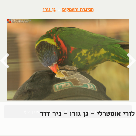
הכינרת והעמקים
»
גן גורו
© כל הזכויות שמורות, 2004-2026, אורן שץ
לורי אוסטרלי - גן גורו - ניר דוד