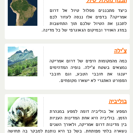
תכנון מסלול טיול
כיצד מתכננים מסלול טיול אל דרום
אמריקה? בדפים אלו ננסה לעזור לכם
לתכנן את הטיול שלכם תוך התחשבות
במזג האוויר ובמיקום הגאוגרפי של כל מדינה.
צ'ילה
כמה מהמקומות היפים של דרום אמריקה
נמצאים בשטח צ'ילה. נופיה המדהימים
יענגו את חובבי הטבע, וגם חובבי
הספורט האתגרי לא ישארו מקופחים.
בוליביה
המסע אל בוליביה דומה למסע במנהרת
הזמן. בוליביה היא אחת המדינות העניות
בין מדינות דרום אמריקה, ולאורך השנים
נשארה בלתי מפותחת. בשל כך היא נותנת למבקר בה תחושה