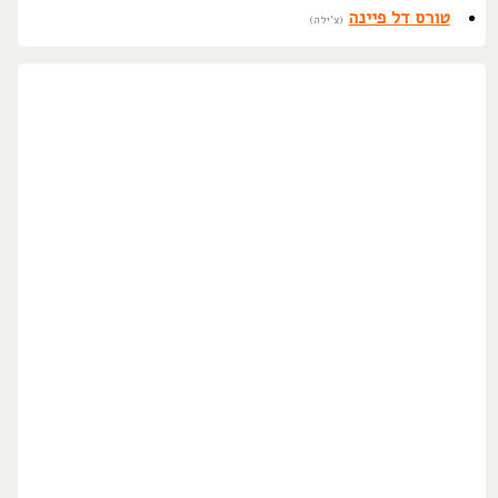
טורס דל פיינה
(צ'ילה)