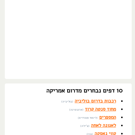
10 דפים נבחרים מדרום אמריקה
רכבות בדרום בוליביה
(בוליביה)
מחוז סנטה קרוז
(ארגנטינה)
המספרים
(לימוד ספרדית)
לאגונה לאחה
(צ'ילה)
קווי נאסקה
(פרו)