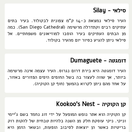
סילאי - Silay
העיר סילאי נמצאת כ-14 ק"מ צפונית לבקולוד. בעיר בתים
עתיקים רבים וקתדרלה מרשימה (San Diego Cathedral). כמה
מן הבתים העתיקים בעיר הוסבו למוזיאונים משפחתיים. אל
סילאי ניתן להגיע כסיור יום מהעיר בקולוד.
דומגטה - Dumaguete
העיר דומגטה היא בירת דרום נגרוס. העיר עצמה אינה מרשימה
ביותר, אך שווה לעצור בה בשל החופים היפים הפזורים באזור,
על אחד מהם ניתן לקרוא בהמשך (חוף קן הקוקיה).
קן הקוקיה - Kookoo's Nest
קן הקוקיה הוא אתר נופש המופעל על ידי זוג נחמד בשם ג'יימי
וניקי. ניקי עוסקת חלק מן השנה בלהיות טבחית של להקות רוק
בריטיות כאשר הן יוצאות לסיבוב הופעות, ובשאר הזמן היא