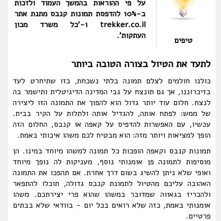
על פי ההוראות בהמשך העמוד ולזכות
ב-10% להדפסת תמונות קנבס מתנת אתר
trekker.co.il ו-'כל משרד מכון
העתקות'.
טיפים
לתעד את הטיול בצורה הטובה ביותר
כולנו חולמים לצלם תמונה בלתי נשכחת, כזו שתיחרט לעד
בזיכרוננו, אך גם תונצח על גבי המדינה הדיגיטלית ותישמר בה
לנצח. חלום עוד יותר גדול הוא להפוך את התמונה הזו ליצירה
של ממש: לפתח אותה, להגדיל אותה ולתלות על הקיר בבית.
עכשיו, עם האפשרות להדפיס על קאפה או קנבס, החלום הזה
הופך למציאות ויותר מזה: הוא מבטיח לכם משהו איכותי באמת.
תמונות קנבס וקאפה הופכות כל תמונה למשהו מיוחד במינו. הן
מוסיפות לתמונה פן אומנותי נוסף, מעניקות לה נופך מיוחד
ואופי שלא ניתן להשיג בשום דרך אחרת. אם תהפכו את התמונה
האהובה עליכם מהטיול לתמונת קנבס גדולה, תוכלו להתפאר
ולהכריז בגאווה שמדובר במשהו שהוא פרי יצירתכם. משהו
אומנותי באמת, כזה שלא רואים בכל יום - בוודאי שלא בבתים
פרטיים.