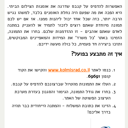
האפשרות להדפיס על קנבס שדרגה את אומנות הצילום הביתי.
היא הפכה את מה שפעם היה נחלת האומנים בלבד, למשהו נגיש
הרבה יותר, כזה שכל אחד יכול ליהנות ממנו. אז אם יש לכם
תמונה מיוחדת שאתם רוצים לזכור לתמיד או להעניק במתנה
לאדם שאתם אוהבים - זו ההזדמנות שלכם. בחרו את התמונה,
הזמינו באתר 'כל משרד' את המידות והמאפיינים המבוקשים,
ותזכו ביצירה חד פעמית, כל כולה מעשה ידיכם.
איך זה מתבצע בפועל?
כנסו לאתר
www.kolmisrad.co.il
והקישו את הקוד
קופון
69691
.
העלו את התמונות מהטיול שברצונכם להדפיס על קנבס.
בחרו את גודל התמונה, הגימור והסגנון בעזרת מערכת
העיצוב הפשוטה של האתר.
הזינו את כתובת המשלוח - והמתנה הייחודית כבר תהיה
בדרך אליכם!