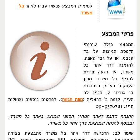
למימוש המבצע עכשיו עברו לאתר
כל
משרד
פרטי המבצע
המבצע כולל שירותי
הדפסת תמונות על בד
קנבס, או על גבי קאפה,
להזמנה דרך אתר כל
משרד, או הגעה פיזית
לסניף כל משרד מכון
העתקות בע"מ, בכתובת:
בן גוריון 2, בניין לב
העיר, קומה ב' הרצליה (
מפת הגעה
). לפרטים נוספים ושאלות
חייג: 09-9576781
ההנחה ניתנת לאחר המחיר הסופי שמוצג באתר כל משרד,
ובנוסף להנחה שמוצעת דרך אתר כל משרד.
שימו לב
: הרכישה דרך אתר כל משרד מתבצעת בצורה