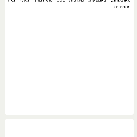
מאובטחת, באמצעות מערכות SSL מתקדמות ותקני PCI
מחמירים.