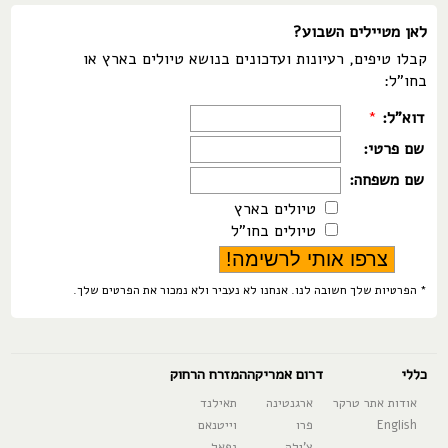
לאן מטיילים השבוע?
קבלו טיפים, רעיונות ועדכונים בנושא טיולים בארץ או
בחו"ל:
דוא"ל:
*
שם פרטי:
שם משפחה:
טיולים בארץ
טיולים בחו"ל
* הפרטיות שלך חשובה לנו. אנחנו לא נעביר ולא נמכור את הפרטים שלך.
כללי
דרום אמריקה
המזרח הרחוק
אודות אתר טרקר
ארגנטינה
תאילנד
English
פרו
וייטנאם
צ'ילה
נפאל