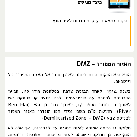
כיצד מגיעים
הקבר נמצא כ-5 ק"מ מדרום לעיר הווא.
האזור המפורז - DMZ
הווא היא המקום הנוח ביותר לארגן סיור אל האזור המפורז של
וייטנאם.
בשנת 1954, לאחר תבוסת צרפת במלחמת הודו סין, הגיעו
הצרפתים להסכם עם הויטנאמים, לפיו יווצר קו הפסקת אש
לאורך רו רוחב מספר 17, לאורך נהר בן-האי (Ben Hai
River). חמישה ק"מ משני צידי הקו הוגדרו כאזור האסור
לכניסת צבא (Demilitarized Zone - DMZ).
חלוקה זו הייתה אמורה להיות זמנית עד לבחירות, אך אלה לא
התקיימו. כך חולקה וייטנאם לשתי מדינות - צפונית ודרומית.