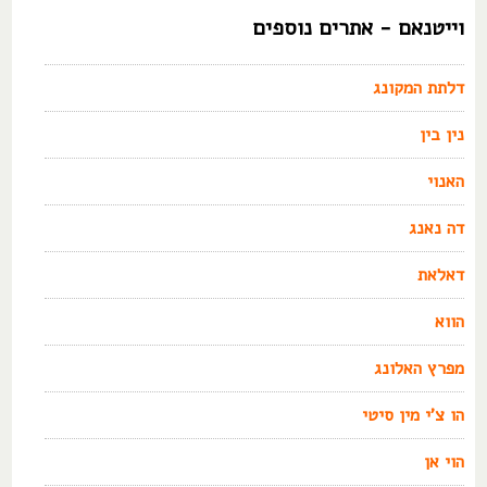
וייטנאם - אתרים נוספים
דלתת המקונג
נין בין
האנוי
דה נאנג
דאלאת
הווא
מפרץ האלונג
הו צ'י מין סיטי
הוי אן