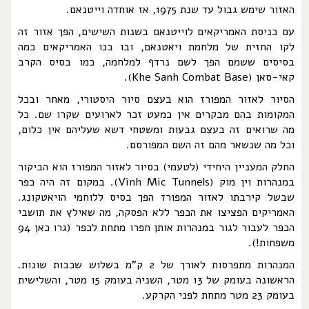
האזור שימש גבול עד שנת 1975, אז אוחדה וייטנאם.
עם כניסת האמריקאים לוייטנאם בשנות השישים, הפך אזור זה
לקו החזית של מלחמת ויאטנאם, ובו בנו האמריקאים כמה
בסיסים ששמם הפך לשם נרדף למלחמה, כמו בסיס הקרב
קאי-סאן (Khe Sanh Combat Base).
הסיור לאזור המפורז הוא בעצם סיור היסטורי, מאחר ובכל
המקומות בהם מבקרים אין כמעט זכר לארועים שקרו שם. כל
מה שרואים זה בעצם גבעות ומשטחי דשא שעליהם אין כלום,
וכל מה שנשאר מהם זה השם המפורסם.
החלק המעניין היחידי (לטעמי) בסיור לאזור המפורז הוא הביקור
במנהרות וין מוק (Vinh Mic Tunnels). במקום זה היה כפר
שבשל קירבתו לאזור המפורז הפך בסיס ללוחמי הויאטקונג.
האמריקים הפציצו את הכפר ללא הפסקה, מה שאילץ את תושבי
הכפר לעבור לגור במנהרות אותן חפרו מתחת לכפר (גרו כאן 94
משפחות!).
המנהרות מתפרסות לאורך של 2 ק"מ בשלוש שכבות שונות.
הראשונה בעומק של 13 מטר, השניה בעומק 15 מטר, והשלישית
בעומק 23 מטר מתחת לפני הקרקע.