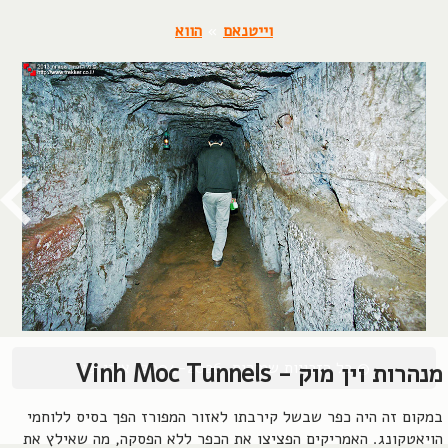
וייטנאם
»
הווא
© כל הזכויות שמורות, 2004-2026, אורן שץ
מנהרות וין מוק - Vinh Moc Tunnels
במקום זה היה כפר שבשל קירבתו לאזור המפורז הפך בסיס ללוחמי
הויאטקונג. האמריקים הפציצו את הכפר ללא הפסקה, מה שאילץ את