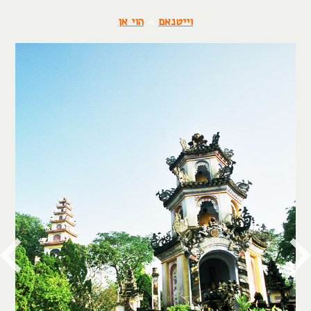
וייטנאם
»
הוי אן