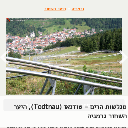
גרמניה
»
היער השחור
© כל הזכויות שמורות, 2004-2026, אורן שץ
מגלשות הרים - טודנאו (Todtnau), היער
השחור גרמניה