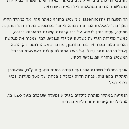
לחובבי הריגושים כדאי לשלב בביקור באזור היער השחור גם ירידה
במגלשות ההרים המרגשות ליד העיירה טודנאו.
הר השנהורן (Hasenhorn) משמש בחורף כאתר סקי, אך במהלך הקיץ
הופך ההר למגלשת ההרים הגבוהה ביותר בגרמניה. במורד ההר הותקנה
מסילה, עליה ניתן לנסוע על גבי קרונות קטנים במהירות גבוהה,
כאשר מהירות הגלישה נשלטת על ידי הגולש. למי שמכיר את מגלשת
ההרים בצור מנרה או בהר החרמון, מדובר במשהו דומה, רק הרבה
(אבל הרבה) יותר גדול. אל ראש המסילה עולים באמצעות הרכבל
המשמש בחורף את גולשי הסקי.
אורך המסלול מפסגת ההר ועד נקודת הסיום הוא 2.9 ק"מ, שלאורכן
תיתקלו בקפיצות, פניות חדות (כולל 2 פניות של 360 מעלות) וכיף
בלתי רגיל.
הנסיעה במתקן מותרת לילדים בגיל 8 ומעלה שגובהם מעל 1.40 מ',
או לילדים קטנים יותר בליווי ההורים.