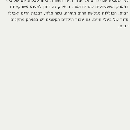
למי שמגיע עם ילדים אל אזור היער השחור, ניתן לבלות יום של כיף
בפארק השעשועים שטיינוואסן. בפארק זה ניתן למצוא אטרקציות
רבות, הכוללות מגלשת הרים מהירה, גשר תלוי, רכבות הרים ואפילו
אזור של בעלי חיים. גם עבור הילדים הקטנים יש בפארק מתקנים
רבים.