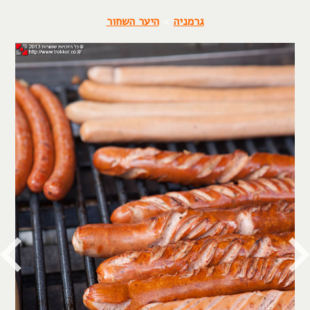
גרמניה
»
היער השחור