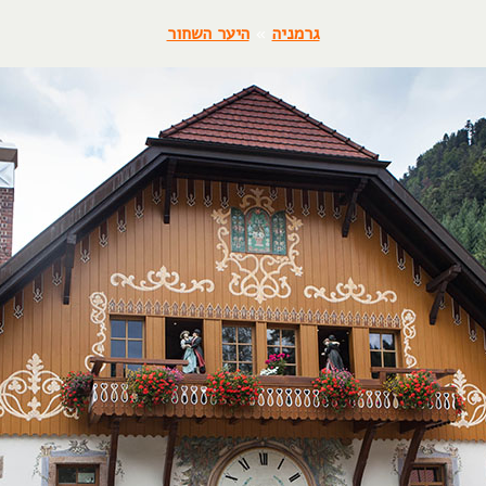
גרמניה
»
היער השחור