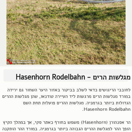
© כל הזכויות שמורות, 2004-2026, אורן שץ
מגלשות הרים - Hasenhorn Rodelbahn
לחובבי הריגושים כדאי לשלב בביקור באזור היער השחור גם ירידה
במורד מגלשות הרים מרגשות ליד העיירה טודנאו, שהן מגלשות ההרים
הגדולות ביותר בגרמניה. מגלשות ההרים פועלות תחת השם
Hasenhorn Rodelbahn.
הר אסנהורן (Hasenhorn) משמש בחורף כאתר סקי, אך במהלך הקיץ
הופך ההר למגלשת ההרים הגבוהה ביותר בגרמניה. במורד ההר הותקנה