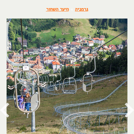
גרמניה
»
היער השחור