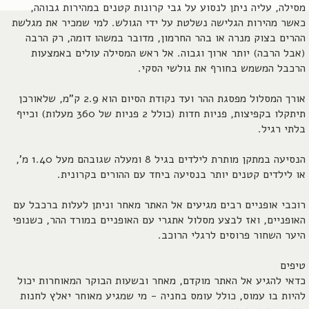
מסילה, עליה ניתן לנסוע על גבי קרונות קטנים במהירות גבוהה,
כאשר מהירות הגלישה נשלטת על ידי הגולש. למי שמכיר את מגלשת
ההרים בצוק מנרה או בהר החרמון, מדובר במשהו דומה, רק הרבה
(אבל הרבה) יותר ארוך וגבוה. אל ראש המסילה עולים באמצעות
הרכבל המשמש בחורף את גולשי הסקי.
אורך המסלול מפסגת ההר ועד נקודת הסיום הוא 2.9 ק"מ, שלאורכן
תיתקלו בקפיצות, פניות חדות (כולל 2 פניות של 360 מעלות) וכייף
בלתי רגיל.
הנסיעה במתקן מותרת לילדים בגיל 8 ומעלה שגובהם מעל 1.40 מ',
או לילדים קטנים יותר בנסיעה ביחד עם ההורים בקרונית.
רוכבי אופניים רבים מגיעים אל האתר מאחר וניתן לעלות ברכבל עם
האופניים, ואז לבצע מסלול אתגרי עם האופניים במורד ההר, כשנופי
היער השחור פרוסים לרגלי הרוכב.
טיפים
כדאי להגיע אל האתר מוקדם, מאחר ובשעות הבוקר המאוחרות יכול
להיות בו עמוס, כולל עומס בחניה - מי שמגיע מאוחר יאלץ לחנות