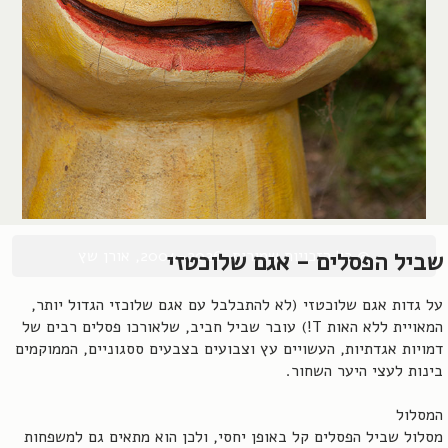
© כל הזכויות שמורות, 2004-2026, אורן שץ
שביל הפסלים - אגם שלוכטזי
על גדות אגם שלוכטזי (לא להתבלבל עם אגם שלוכזי הגדול יותר,
המאויית ללא האות T!) עובר שביל חביב, שלאורכו פסלים רבים של
דמויות אגדתיות, העשויים עץ וצבועים בצבעים ססגוניים, הממוקמים
בינות לעצי היער השחור.
המסלול
מסלול שביל הפסלים קל באופן יחסי, ולכן הוא מתאים גם למשפחות