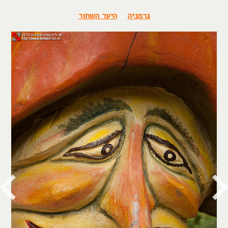
גרמניה
»
היער השחור