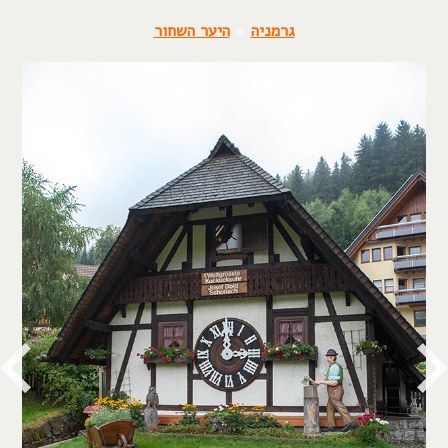
גרמניה
»
היער השחור