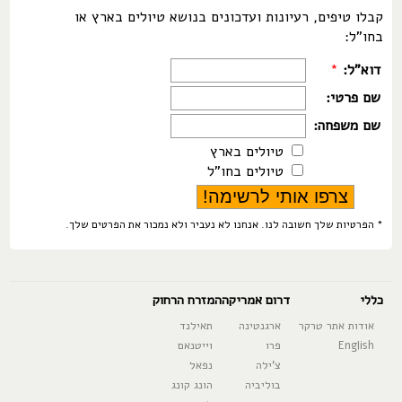
קבלו טיפים, רעיונות ועדכונים בנושא טיולים בארץ או
בחו"ל:
דוא"ל:
*
שם פרטי:
שם משפחה:
טיולים בארץ
טיולים בחו"ל
* הפרטיות שלך חשובה לנו. אנחנו לא נעביר ולא נמכור את הפרטים שלך.
כללי
דרום אמריקה
המזרח הרחוק
אודות אתר טרקר
ארגנטינה
תאילנד
English
פרו
וייטנאם
צ'ילה
נפאל
בוליביה
הונג קונג