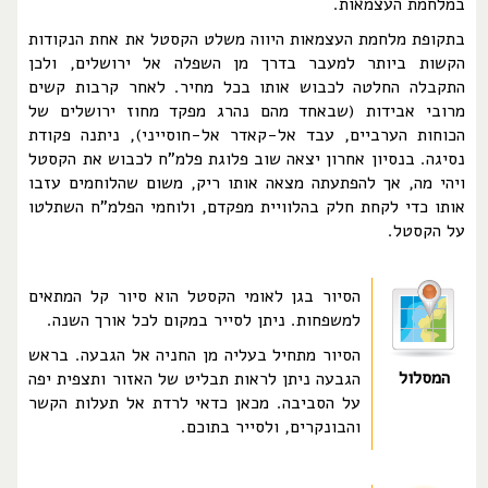
במלחמת העצמאות.
בתקופת מלחמת העצמאות היווה משלט הקסטל את אחת הנקודות
הקשות ביותר למעבר בדרך מן השפלה אל ירושלים, ולכן
התקבלה החלטה לכבוש אותו בכל מחיר. לאחר קרבות קשים
מרובי אבידות (שבאחד מהם נהרג מפקד מחוז ירושלים של
הכוחות הערביים, עבד אל-קאדר אל-חוסייני), ניתנה פקודת
נסיגה. בנסיון אחרון יצאה שוב פלוגת פלמ"ח לכבוש את הקסטל
ויהי מה, אך להפתעתה מצאה אותו ריק, משום שהלוחמים עזבו
אותו כדי לקחת חלק בהלוויית מפקדם, ולוחמי הפלמ"ח השתלטו
על הקסטל.
הסיור בגן לאומי הקסטל הוא סיור קל המתאים
למשפחות. ניתן לסייר במקום לכל אורך השנה.
הסיור מתחיל בעליה מן החניה אל הגבעה. בראש
המסלול
הגבעה ניתן לראות תבליט של האזור ותצפית יפה
על הסביבה. מכאן כדאי לרדת אל תעלות הקשר
והבונקרים, ולסייר בתוכם.