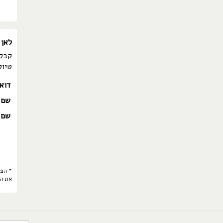
לאן 
קבלו
טיול
דוא
שם 
שם 
* הפר
את ה