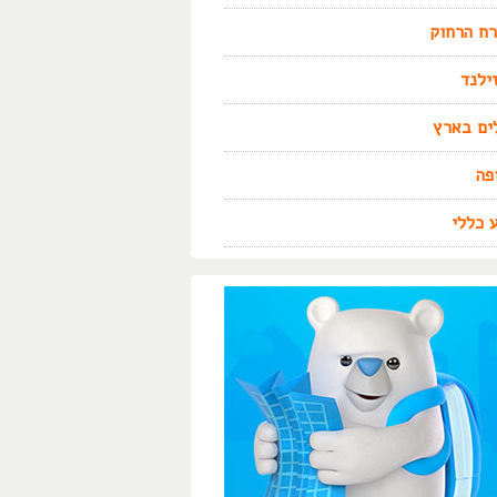
ח הרחוק
זילנד
ים בארץ
פה
 כללי