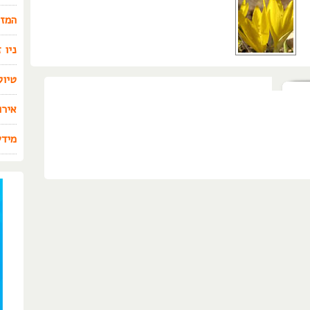
המזר
ניו 
טיול
אירו
מידע