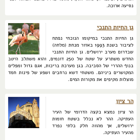
נסיעה ארוכה.
גן החיות התנכי
גן החיות התנכי במיקומו הנוכחי נפתח
לציבור בשנת 1993 באזור מנחת (מלחה)
שבדרום מערב ירושלים. גן החיות התנכי
החדש משתרע על שטח של 250 דונמים, והוא משתלב היטב
בנוף ההררי של הסביבה. בגן מערכת בריכות, אגם גדול ומפלים
המקושרים ביניהם. משטחי דשא נרחבים ושפע של פינות חמד
מוצלות מקיפים את מקורות המים.
הר ציון
הר ציון נמצא בקצה הדרומי של העיר
העתיקה. ההר לא נכלל בשטח חומות
ירושלים, אך מהווה חלק בלתי נפרד
מהעיר העתיקה.