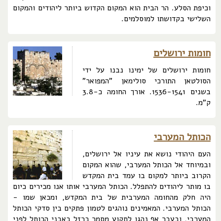
וכיפת הסלע. הר הבית הוא המקום הקדוש ביותר ליהודים והמקום
השלישי בקדושתו למוסלמים.
חומות ירושלים
חומות ירושלים של ימינו נבנו על ידי
הסולטאן התורכי סולימאן "המפואר"
בשנים 1536-1541. אורך החומה כ-3.8
ק"מ.
הכותל המערבי
העם היהודי נושא את עיניו אל ירושלים,
ובמיוחד אל הכותל המערבי, שהוא המקום
הקרוב ביותר למקום בו עמד בית המקדש
בו מותר ליהודים להתפלל. הכותל המערבי אותו אנו מכירים כיום
היה חלק מהחומה המערבית של בית המקדש, ומכאן שמו -
הכותל המערבי. המאמינים נוהגים לטמון פתקים בין סדקי הכותל
המערבי, ובעבר אף נהגו לתקוע מסמר ברזל באבני הכותל לפני