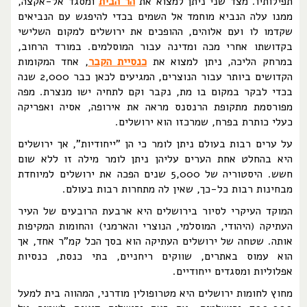
תפילותיו. מצד שני ניתן למצוא את
הר הבית
ומסגד אל-אקצה,
ממנו עלה הנביא מוחמד אל השמים בכדי להיפגש עם הנביאים
שקדמו לו ועם אלוהים, ההופכים את ירושלים למקום השלישי
בקדושתו אחרי מכה ומדינה עבור המוסלמים. במורד הרחוב,
במרחק הליכה, ניתן למצוא את
כנסיית הקבר
, אחד המקומות
הקדושים ביותר עבור הנוצרים, המגיעים לכאן כבר 2,000 שנה
בכדי לבקר במקום בו מת, נקבר וקם לתחיה ישו מנצרת. מפה
מפורסמת מתקופת הרנסנס מראה את אירופה, אסיה ואפריקה
כעלי כותרת בפרח, שמרכזו הוא ירושלים.
על ערים רבות בעולם ניתן לומר כי הן "ייחודיות", אך ירושלים
היא בהחלט אחת הערים עליהן ניתן לומר מילה זו ללא שום
חשש. היסטוריה של 5,000 שנים הפכה את ירושלים למיוחדת
מבחינות רבות כל-כך, שאין לה מתחרות רבות בעולם.
המוקד העיקרי לסיור בירושלים היא ארבעת הרובעים של העיר
העתיקה (היהודי, המוסלמי, הנוצרי והארמני) והחומות המקיפות
אותה. שטחה של ירושלים העתיקה הוא בסך הכל קמ"ר אחד, אך
הוא עמוס באתרים, שווקים ריחניים, בתי כנסת, כנסיות
אפלוליות ומסגדים ייחודיים.
מחוץ לחומות ירושלים היא מטרופולין מודרני, המהווה בית למעל