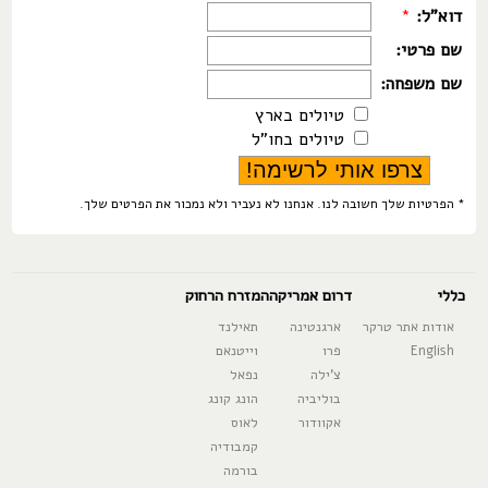
דוא"ל:
*
שם פרטי:
שם משפחה:
טיולים בארץ
טיולים בחו"ל
* הפרטיות שלך חשובה לנו. אנחנו לא נעביר ולא נמכור את הפרטים שלך.
כללי
דרום אמריקה
המזרח הרחוק
אודות אתר טרקר
ארגנטינה
תאילנד
English
פרו
וייטנאם
צ'ילה
נפאל
בוליביה
הונג קונג
אקוודור
לאוס
קמבודיה
בורמה