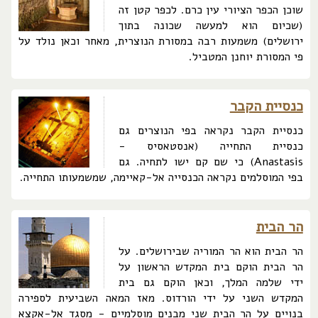
שוכן הכפר הציורי עין כרם. לכפר קטן זה
(שכיום הוא למעשה שכונה בתוך
ירושלים) משמעות רבה במסורת הנוצרית, מאחר וכאן נולד על
פי המסורת יוחנן המטביל.
כנסיית הקבר
כנסיית הקבר נקראה בפי הנוצרים גם
כנסיית התחייה (אנסטאסיס -
Anastasis) כי שם קם ישו לתחיה. גם
בפי המוסלמים נקראה הכנסייה אל-קאיימה, שמשמעותו התחייה.
הר הבית
הר הבית הוא הר המוריה שבירושלים. על
הר הבית הוקם בית המקדש הראשון על
ידי שלמה המלך, וכאן הוקם גם בית
המקדש השני על ידי הורדוס. מאז המאה השביעית לספירה
בנויים על הר הבית שני מבנים מוסלמיים - מסגד אל-אקצא