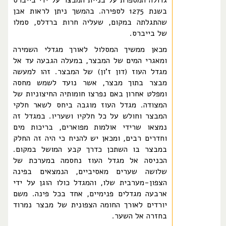
גדולה המספרת על בניית המבצר על ידי בייברס
בשנת 1275 לספירה. בהמשך ניתן לראות אבן
שהתגלתה במקום, שעליה חרות ברדלס, סמלו
של בייברס.
מכאן ממשיך המסלול לאורך מגדלי השמירה
ומאגרי המים של המבצר, במעלה הגבעה עד אל
מגדל העוז (דון ז'ון) של המבצר. זהו למעשה
מבצר בתוך מבצר, אשר נועד לשמש מחסה
ומפלט אחרון באם נפרצו חומותיה החיצוניות של
המצודה. מגדל העוז מוגבה ביחס לשאר חלקי
המבצר וחולש על כל חלקיו ושעריו. במגדל זה
נמצאו שרידי אולמות מפוארים, בריכות מים
וחדרים רבים, ומכאן יש להניח כי היה זה החלק
במבצר בו השתכן כדרך קבע המושל במקום.
הכניסה אל מגדל העוז נחסמה במערכת של
שלושה שערים מאסיביים, הנמצאים בפינה
הצפון-מערבית שלו, והמגדל כולו הוגן על ידי
ארבעה מגדלים פנימיים, אחד בכל פינה. משם
יורדים לאורך החומה הצפונית של מבצר נמרוד
בחזרה אל השער.