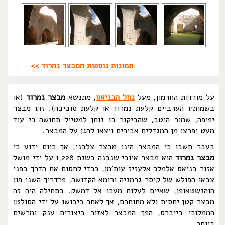
תמונות נוספות ממבצר נמרוד >>
על מורדות החרמון, מעל
נחל הבניאס
, מתנשא
מבצר נמרוד
(או
בשמותיו הערביים קלעת נמרוד או קלעת סוביבה). זהו מבצר
יפיפה, שמור היטב, שהביקור בו נותן למטייל תחושה כי עוד
מעט יפרצו מן המגדלים אבירים ויצאו להגן על המבצר.
בעבר חשבו כי המבצר הינו מבצר צלבני, אך כיום ידוע כי
מבצר נמרוד
הוא מבצר איובי שנבנה בשנת 1,228 על ידי מושל
אזור בניאס אלמלכ אלעזיז עות'מן, בכדי לחסום את הדרך בפני
צבאו הפולש של קיסר גרמניה ורומא הקדושה, פרדריך השני פון
הוהנשטאופן, שאיים לעלות מעכו אל דמשק. בתחילה היה זה
מבצר קטן יחסית ולא מתוחכם, אך לאחר כיבושו על ידי הסולטן
הממלוכי בייברס, הפך המבצר לאזור ביצורים ענק ומרשים
ביותר.