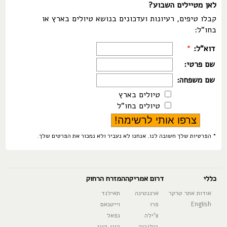
לאן מטיילים השבוע?
קבלו טיפים, רעיונות ועדכונים בנושא טיולים בארץ או
בחו"ל:
דוא"ל:
*
שם פרטי:
שם משפחה:
טיולים בארץ
טיולים בחו"ל
* הפרטיות שלך חשובה לנו. אנחנו לא נעביר ולא נמכור את הפרטים שלך.
כללי
דרום אמריקה
המזרח הרחוק
אודות אתר טרקר
ארגנטינה
תאילנד
English
פרו
וייטנאם
צ'ילה
נפאל
בוליביה
הונג קונג