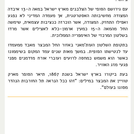
עם גירושם הסופי של הצלבנים מארץ ישראל במאה ה-13 איבדה
המצודה מחשיבותה האסטרטגית, אך מעמדה המדיני לא נפגע
ואפילו התחזק. המצודה, אשר הוכרזה כנציבות עצמאית, שימשה
החל מהמאה ה-15 כמעין ארמון-כלא לאצילים אשר מרדו
בשלטון המרכזי של האימפריה הממלוכית.
בתקופת השלטון העות'מאני באזור החל המבצר מאבד ממעמדו
עד לנטישתו הסופית. במשך מאות שנים עמד המקום בשיממונו
כאשר הוא משמש כמחסה לרועים ועוברי אורח מזדמנים מפני
פגעי מזג האוויר.
בעת ביקורו בארץ ישראל בשנת 1867, תיאר הסופר מארק
טוויין את המבצר במילים: "זהו ככל הנראה תל החורבות הנהדר
מסוגו בעולם".