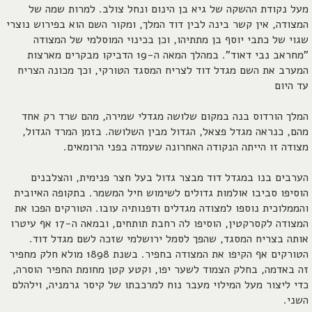
מעל נקודת ההשקה של גיא בן הינום ונחל צולב. למרות שמה של
המצודה, אין קשר בינה לבין דוד המלך, ומקור השם הוא בפירוש נוצרי
שגוי של כתבי יוסף בן מתתיהו, וכן בכינוי המוסלמי של המצודה
"מחראב נבי דאוד". במהלך המאה ה-19 הדביקו מבקרים מארצות
המערב את השם מגדל דוד לצריח המסגד הטורקי, וכך מכונה הצריח
עד היום
המלך הורדוס בנה במקום שלושה מגדלי שמירה, מהם שרד רק אחד
מהם, כנראה מגדל פצאל, הגדול מבין השלושה. בזמן המרד הגדול,
מצודה זו הייתה הנקודה האחרונה שעמדה בפני הרומאים.
הערבים בנו במגדל דוד מבצר גדול בעל חצר פנימית, והצלבנים
הוסיפו סביבו אולמות גדולים לשימוש חיל המשמר. בתקופה האיובית
והממלוכית נוספו למצודה מגדלים ודפנותיה עובו. הטורקים הפכו את
המצודה לקסרקטין, הוסיפו לה רחבת תותחים, ובמאה ה-17 אף עיטרו
אותה בצריח המסגד, שהפך לסמל ירושלמי שזכה לשם מגדל דוד.
הטורקים אף הקיפו את המצודה בחפיר. בשנת 1898 מולא חלק מחפיר
זה באדמה, בחלק הצמוד לשער יפו, וקטע קטן מחומת החפיר הוסרה,
כדי ליצור מעל המילוי מעבר נוח למרכבתו של קיסר גרמניה, וילהלם
השני.