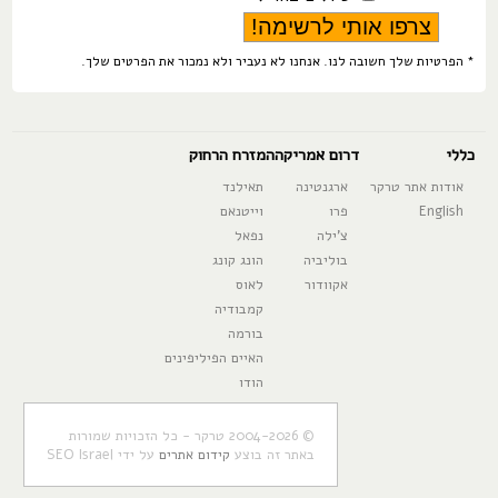
* הפרטיות שלך חשובה לנו. אנחנו לא נעביר ולא נמכור את הפרטים שלך.
כללי
דרום אמריקה
המזרח הרחוק
אודות אתר טרקר
ארגנטינה
תאילנד
English
פרו
וייטנאם
צ'ילה
נפאל
בוליביה
הונג קונג
אקוודור
לאוס
קמבודיה
בורמה
האיים הפיליפינים
הודו
© 2004-2026 טרקר - כל הזכויות שמורות
באתר זה בוצע
קידום אתרים
על ידי SEO Israel