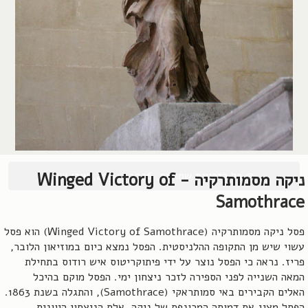
© כל הזכויות שמורות, 2004-2026, אורן שץ
ניקה מסמותרקיה - Winged Victory of
Samothrace
פסל ניקה מסמותרקיה (Winged Victory of Samothrace) הוא פסל
עשוי שיש מן התקופה ההלניסטית. הפסל נמצא כיום במוזיאון הלובר,
פריז. נראה כי הפסל נוצר על ידי פיתוקריטוס איש רודוס בתחילת
המאה השנייה לפני הספירה לזכר ניצחון ימי. הפסל מוקם בהיכל
האלים הקבירים באי סמותראקי (Samothrace), והתגלה בשנת 1863.
הפסל מציג את דמותה המכונפת של ניקה, אלת הניצחון היוונית.