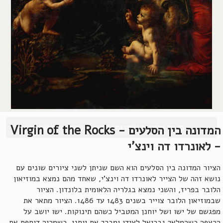
© כל הזכויות שמורות, 2004-2026, אורן שץ
המדונה בין הסלעים - Virgin of the Rocks
- לאונרדו דה וינצ'י
הציור המדונה בין הסלעים הוא השם שניתן לשני ציורים שונים עם
נושא זהה של הצייר לאונרדו דה וינצ'י, שאחד מהם נמצא במוזיאון
הלובר בפריז, והשני נמצא בגלריה הלאומית בלונדון. הציור
שבמוזיאון הלובר צוייר בשנים 1483 עד 1486. הציור מתאר את
מפגשם של ישו ושל יוחנן המטביל כשהם תינוקות. ישו יושב על
הרצפה כשהמלאך גבריאל לצידו ומברך את יוחנן, כשמריה דוחפת את