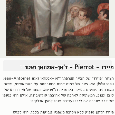
© כל הזכויות שמורות, 2004-2026, אורן שץ
פיירו - Pierrot - ז'אן-אנטואן ואטו
הציור "פיירו" של הצייר הצרפתי ז'אן-אנטואן ואטו (Jean-Antoine
Watteau) הוא ציור של דמות דמות המתבססת על סטריאוטיפ, ואשר
מקורותיה נטועים בעיקר בקומדיה דל'ארטה. דמותו של פיירו היא של
ליצן עצוב, המשתוקק לאהבה של אהובתו קולומבינה, אולם היא בסופו
של דבר שוברת את ליבו ועוזבת אותו למען ארלקינו.
פיירו הליצן מופיע ללא מסיכה כשפניו צבועות בלבן. הוא לבוש