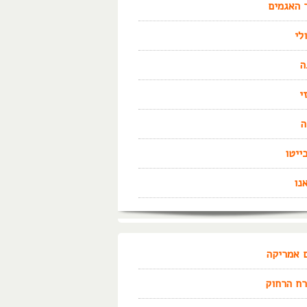
 האגמים
לי
ה
י
ה
ייטו
נו
 אמריקה
ח הרחוק