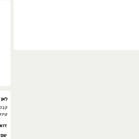
לאן 
קבלו
טיול
דוא
שם 