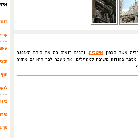
איט
רומא
קריי
קאפר
דיה אשר בצפון
איטליה
, ורבים רואים בה את בירת האופנה
ספר נקודות משיכה למטיילים, אך מעבר לכך היא גם מהווה
ונצי
.
חוף 
לוקה
פיזה
פירנ
סן ג