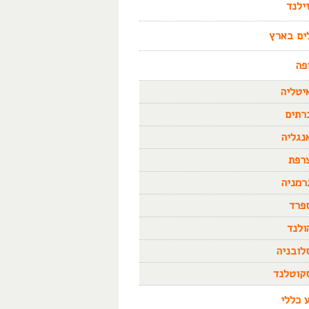
זילנד
ים בארץ
פה
יטליה
רתים
נגליה
רפת
רמניה
פרד
ולנד
לובניה
קוטלנד
 כללי