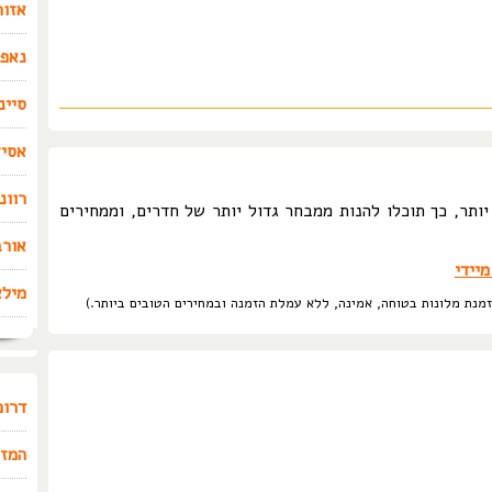
אזור
נאפו
סיינ
אסיז
רוונ
ותר, כך תוכלו להנות ממבחר גדול יותר של חדרים, וממחירים
אורב
יידי
מילא
דרום
המזר