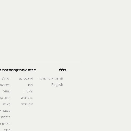
כללי
דרום אמריקה
המזרח ה
אודות אתר טרקר
ארגנטינה
תאילנד
English
פרו
וייטנאם
צ'ילה
נפאל
בוליביה
הונג קונ
אקוודור
לאוס
קמבודי
בורמה
האיים ה
הודו