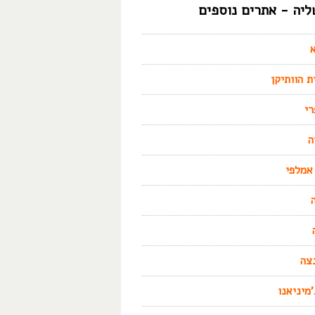
ליה - אתרים נוספים
ת הוותיקן
י
ה
אמלפי
צה
'מיניאנו