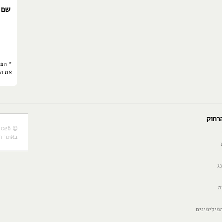
שם 
* הפר
את ה
רחוק
© 2004-2026 טרקר - כל הזכויות שמורות
באתר ז
ג
ה
פיליפינים