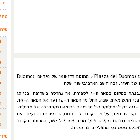
ניו 
טיול
אירו
א
כ
א
צ
במרכזה של האיר מילאנו, בכיכר דל דואומו (Piazza del Duomo), ממוקם הדואומו של מילאנו (Duomo
ג
ס
הדואומו בנוי על שרידיה של בסיליקה שנבנתה במקום במאה ה-5 לספירה, אך נהרסה בשריפה. בנייתו
הארוכה והמסובכת של הדואומו נמתחה על פני חמש מאות שנה, החל מן המאה ה-14 ועד אל המאה ה-19,
ה
שניה רק לבסיליקה של סן פיטר ברומא ולקתדרלה של סביליה.
ס
את המבנה מקשטים 3,500 פסלים, ומעל 140 צריחים, על פני קרוב ל- 12,000 מטרים רבועים. את
גדל הגבוה ביותר של הקתדרלה (109 מטרים גובהו) מקשט פסל מריה אמו של ישו, המכוסה בקרוב
ס
מידע