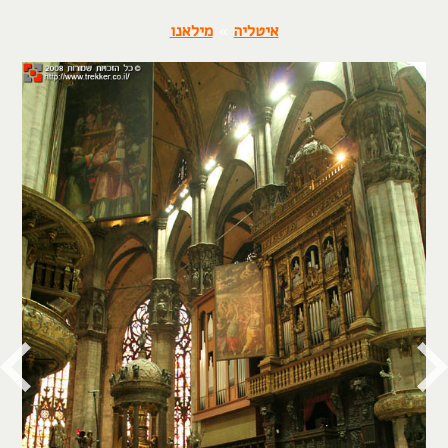
איטליה
»
מילאנו