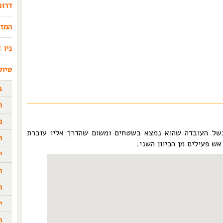
דרום
המזר
ניו 
טיול
ב
ר
מ
בשל העובדה שהוא נמצא בשטחים ומשום שהדרך אליו עוברת
ה
ש פעילים מן הכיוון השני.
י
ה
ה
י
ה