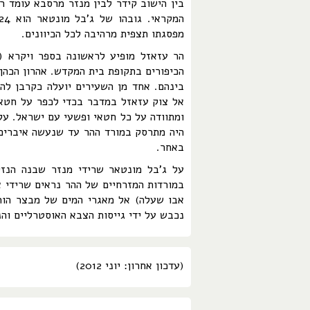
בין הישוב קידר לבין מנזר מרסבא עומד ר
מפסגתו תצפית מרהיבה לכל הכיוונים.
הר עזאזל מופיע לראשונה בספר ויקרא (
הכיפורים בתקופת בית המקדש. אהרון הכהן 
בינהם. אחד מן השעירים יועלה כקרבן לה'
אל צוק עזאזל במדבר בכדי לכפר על חטאי
ומתוודה על כל חטאי ופשעי עם ישראל. על 
היה מתרסק במורד ההר עד שנעשה איברים 
באחר.
במורדות המזרחיים של ההר נראים שרידי א
אבו שעלה) אל מאגרי המים של מבצר הור
נכבש על ידי גייסות הצבא האוסטרליים והניו-
(עדכון אחרון: יוני 2012)