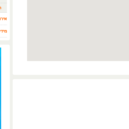
ה
אירו
מידע