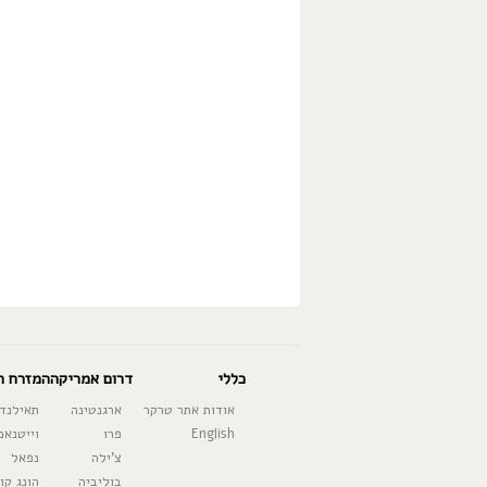
כללי
דרום אמריקה
המזרח ה
אודות אתר טרקר
ארגנטינה
תאילנד
English
פרו
וייטנאם
צ'ילה
נפאל
בוליביה
הונג קונ