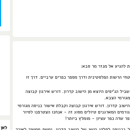
ת להגיע אל מנזר מר סבא:
חי הרשות הפלסטינית ודרך מספר כפרים ערביים. דרך זו
ברכב 4x4 - בשביל הג'יפים היוצא מן הישוב קדרון. דורש אירגון קבוצה
מגורמי הצבא.
הישוב קדרון. דורש אירגון קבוצה וקבלת אישור כניסה מגורמי
ורמים המארגנים טיולים מסוג זה - אנחנו הצטרפנו לסיור
פר שדה כפר עציון - מומלץ ביותר!
לאן 
ל בכניסה לחלקו הישן של הישוב קדרון, ומשם ממשיך לאורך