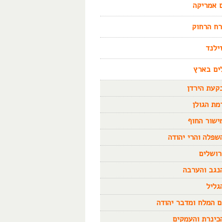
 אמריקה
ח הרחוק
זילנד
ים בארץ
קעת הירדן
מת הגולן
ישור החוף
שפלה והרי יהודה
רושלים
נגב והערבה
גליל
ם המלח ומדבר יהודה
כינרת והעמקים