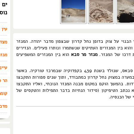
ים 
נוס
עין 
 הבנוי על צוק בדופן נחל קדרון שבצפון מדבר יהודה. המנזר
מצד
ברציפות כבר כ-1,500 שנים, והוא בין המנזרים העתיקים שנשתמרו ונותרו פעילים. הנזירים
ת דרכו של המנזר.
מנזר מר סבא
הוא בין המנזרים המשפיעים
מנזר
עיינ
מנזר מר סבא קרוי על שם מייסדו הנזיר סבאס, שנולד בשנת 439 בקפדוקיה שבמרכז טורקיה. כאשר
במערה במצוק נחל קדרון כמתבודד, ותוך שנים ספורות התקבצו
הר ס
דות. בהמשך הוקם במקום מבנה המנזר הנוכחי, ואליו התקבצו
 נכתב הטיפיקון (סידור הנחיות בדבר התפילות והטקסים של
קומר
 של הכנסיה.
מדבר