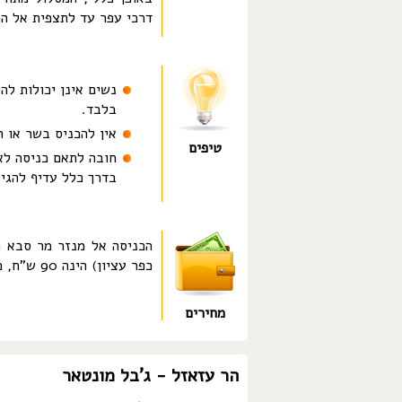
דרכי עפר עד לתצפית אל המ
נשים אינן יכולות לה
בלבד.
אין להכניס בשר או ת
טיפים
חובה לתאם כניסה לא
בדרך כלל עדיף להגי
הכניסה אל מנזר מר סבא ה
כפר עציון) הינה 90 ש"ח, כולל איסוף באוטובוס מאזור המרכז.
מחירים
הר עזאזל - ג'בל מונטאר