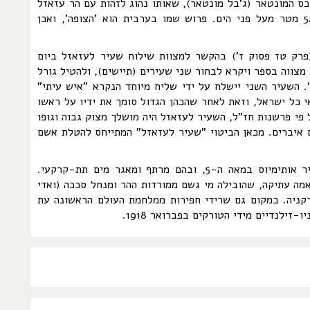
כס המונטאר (ג'בל מונטאר), שאותו נהוג לזהות עם הר עזאזל
המקראי. גובהו של ג'בל מונטאר הוא 524 מטר מעל פני הים. פרוש שמו בערבית הוא 'הצופה', ואכן
פרק טז פסוק ז') בהקשר למצוות שילוח שעיר לעזאזל ביום
מצווה בספר ויקרא לבחור שני שעירים (תיישים), ולהטיל גורל
. השעיר השני יישלח על ידי שליח מיוחד הנקרא "איש עיתי"
 כל ישראל, וזאת לאחר שהכהן הגדול סומך את ידיו על ראשו
פי פרשנות חז"ל, השעיר לעזאזל היה מושלך מצוק גבוה וגופו
איברים.‏ מכאן הביטוי "שעיר לעזאזל" המתייחס להטלת אשם
על ג'בל מונטאר שרידי מנזר שבנה הנזיר אותימיוס במאה ה-5, ובהם מרתף ומאגר מים תת-קרקעי.
מה עתיקה, שהובילה מי גשם ממורדות ההר ומנחל סככה (ואדי
קניה. במקום גם שרידי חפירות ממלחמת העולם הראשונה עת
זילנדיים מידי הטורקים בפברואר 1918.