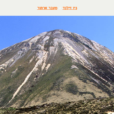
ניו זילנד
»
מעבר ארתור