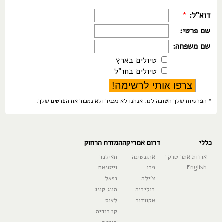
דוא"ל:
*
שם פרטי:
שם משפחה:
טיולים בארץ
טיולים בחו"ל
* הפרטיות שלך חשובה לנו. אנחנו לא נעביר ולא נמכור את הפרטים שלך.
כללי
דרום אמריקה
המזרח הרחוק
אודות אתר טרקר
ארגנטינה
תאילנד
English
פרו
וייטנאם
צ'ילה
נפאל
בוליביה
הונג קונג
אקוודור
לאוס
קמבודיה
בורמה