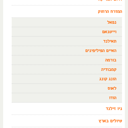
המזרח הרחוק
נפאל
וייטנאם
תאילנד
האיים הפיליפינים
בורמה
קמבודיה
הונג קונג
לאוס
הודו
ניו זילנד
טיולים בארץ