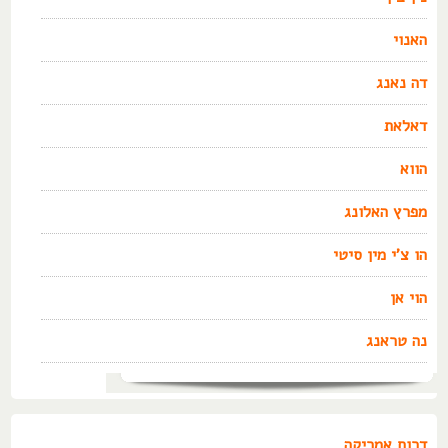
האנוי
דה נאנג
דאלאת
הווא
מפרץ האלונג
הו צ'י מין סיטי
הוי אן
נה טראנג
דרום אמריקה