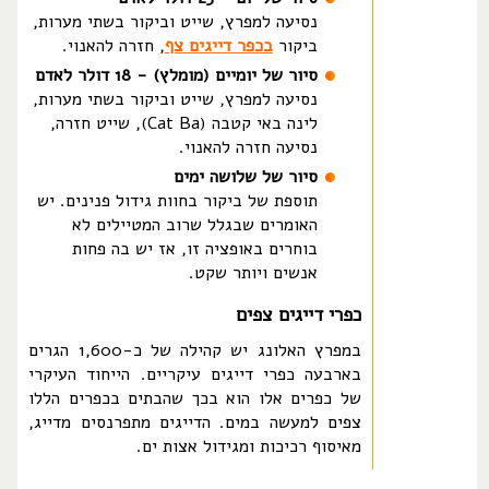
נסיעה למפרץ, שייט וביקור בשתי מערות,
ביקור
בכפר דייגים צף
, חזרה להאנוי.
סיור של יומיים (מומלץ) - 18 דולר לאדם
נסיעה למפרץ, שייט וביקור בשתי מערות,
לינה באי קטבה (Cat Ba), שייט חזרה,
נסיעה חזרה להאנוי.
סיור של שלושה ימים
תוספת של ביקור בחוות גידול פנינים. יש
האומרים שבגלל שרוב המטיילים לא
בוחרים באופציה זו, אז יש בה פחות
אנשים ויותר שקט.
כפרי דייגים צפים
במפרץ האלונג יש קהילה של כ-1,600 הגרים
בארבעה כפרי דייגים עיקריים. הייחוד העיקרי
של כפרים אלו הוא בכך שהבתים בכפרים הללו
צפים למעשה במים. הדייגים מתפרנסים מדייג,
מאיסוף רכיכות ומגידול אצות ים.