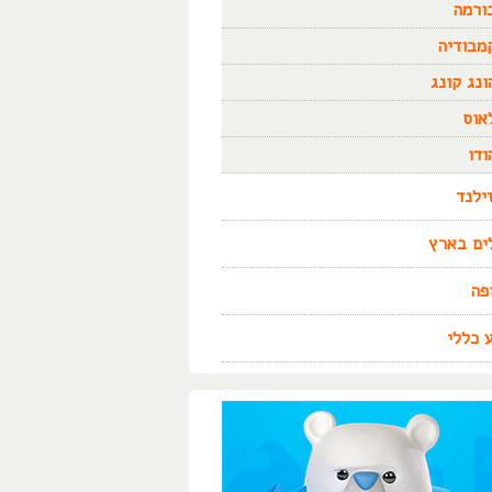
ורמה
מבודיה
ונג קונג
אוס
ודו
זילנד
ים בארץ
פה
 כללי