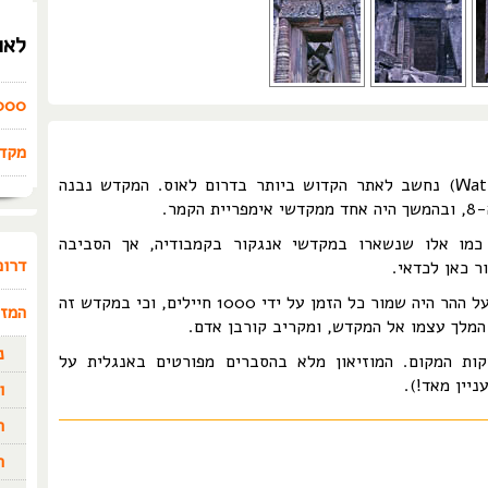
לאו
4000 הא
מקדש
מקדש פו צ'מפאסאק (Wat Phu Champasak) נחשב לאתר הקדוש ביותר בדרום לאוס. המקדש נבנה
כמו אלו שנשארו במקדשי אנגקור בקמבודיה, אך הסביבה
דרום
ר כאן לכדאי.
מקור סיני מן המאה ה-6 מספר כי המקדש על ההר היה שמור כל הזמן על ידי 1000 חיילים, וכי במקדש זה
המזר
 המלך עצמו אל המקדש, ומקריב קורבן אדם.
נ
2004 מוזיאון לעתיקות המקום. המוזיאון מלא בהסברים מפורטים באנגלית על
יין מאד!).
ו
ת
ה