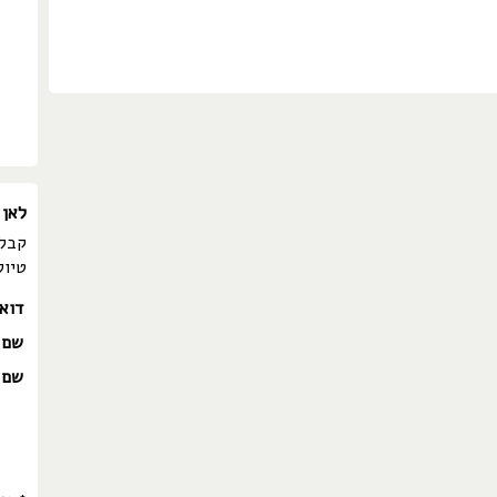
לאן 
קבלו
טיול
דוא
שם 
שם 