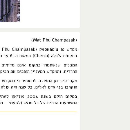
(Wat Phu Champasak)
בתקופת צ'נלה (Chenla) במאות ה-6 עד ה-8, ובהמשך היה אחד ממקדשי אימפריית הקמר.
המבנים שנשתמרו במקום אינם מדימים 
ההררית, והמקדש המעניין הופכים את הביקו
הוקרבו בני אדם לאלים. כל שנה היה עולה
במקום הוקם בשנת 
המשמעות הדתית של כל מוצג (לטעמי - מענ