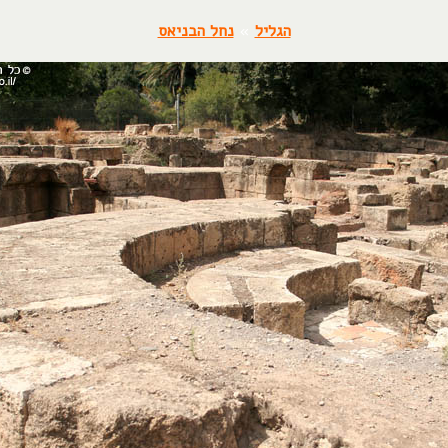
הגליל
»
נחל הבניאס