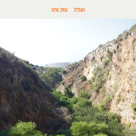
הגליל
»
נחל עיון