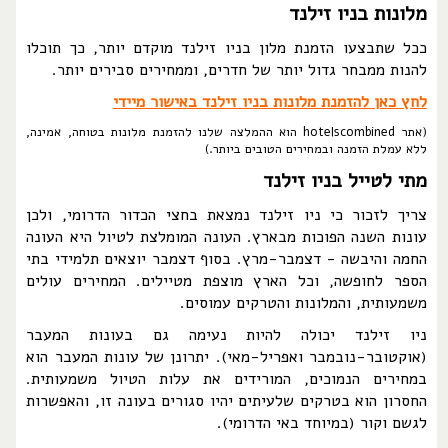
מלונות בניו זילנד
ככל שתבצעו הזמנת מלון בניו זילנד מוקדם יותר, כך תוכלו
להנות ממבחר גדול יותר של חדרים, וממחירים סבירים יותר.
לחץ כאן להזמנת מלונות בניו זילנד באישור מיידי
(אתר hotelscombined הוא ההמלצה שלנו להזמנת מלונות בטוחה, אמינה,
ללא עמלת הזמנה ובמחירים הטובים ביותר.)
מתי לטייל בניו זילנד
צריך לזכור כי ניו זילנד נמצאת בחצי הכדור הדרומי, ולכן
עונות השנה הפוכות מבארץ. העונה המומלצת לטיול היא העונה
החמה והיבשה - דצמבר-מרץ. בסוף דצמבר יוצאים תלמידי בתי
הספר לחופשה, וכל הארץ מוצפת מטיילים. המחירים עולים
משמעותית, והמלונות והטרקים עמוסים.
ניו זילנד יכולה להיות נעימה גם בעונות המעבר
(אוקטובר-נובמבר ואפריל-מאי). יתרונן של עונות המעבר הוא
במחירים הנמוכים, המורידים את עלות הטיול משמעותית.
החסרון הוא בטרקים שלעיתים יהיו סגורים בעונה זו, והאפשרות
לגשם וקור (במיוחד באי הדרומי).