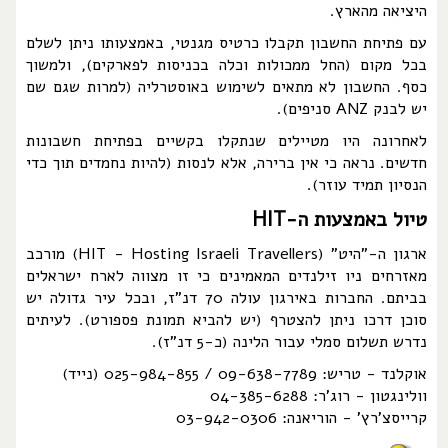
היציאה מהארץ.
עם פתיחת החשבון תקבלו כרטיס מגנטי, באמצעותו ניתן לשלם
בכל מקום (החל ממכולות וכלה בכניסות לפארקים), ולמשוך
כסף. החשבון לא מתאים לשימוש באוסטרליה (למרות שגם שם
יש לבנק ANZ סניפים).
לאחרונה היו מטיילים שנתקלו בקשיים בפתיחת חשבונות
חדשים. נראה כי אין ברירה, אלא לנסות (להיות נחמדים תוך כדי
הנסיון תמיד עוזר).
טיול באמצעות ה-HIT
ארגון ה-"היט" (HIT - Hosting Israeli Travellers) מורכב
מאזרחים ניו זילנדים המאמינים כי זו מצווה לארח ישראלים
בביתם. החברות באירגון עולה 70 דנ"ז, ובכל עיר גדולה יש
סוכן דרכו ניתן להצטרף (יש להביא תמונת פספורט). לעיתים
נדרש תשלום סמלי עבור הלינה (כ-5 דנ"ז).
אוקלנד - טריש: 09-638-7789 / 025-984-855 (נייד)
וולינגטון - רוג'ר: 04-385-6288
קרייסצ'רץ' - הוריאנה: 03-942-0306