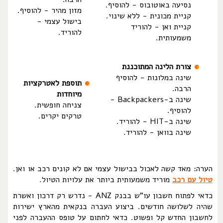
נסיעה באוטובוס - להוסיף.
מזון מהיר - להוסיף.
קניית מכונית - ללא שינוי.
בישול עצמי -
קניית ואן - להוריד
להוריד.
משמעותית.
צורת הלינה המתוכננת
שינה במלונות - להוסיף
תוספת לאטרקציות
הרבה.
מיוחדות
שינה ב-Backpackers -
צניחה חופשית.
להוסיף.
טרקים יקרים.
שינה ב-HIT - להוריד.
שינה בוואן - להוריד.
הערה: מאד קשה לאכול בבישול עצמי אם לא קונים רכב או ואן.
טיול עם רכב
מוריד משמעותית ביותר את עלויות הטיול.
כדאי לפתוח חשבון עו"ש בבנק ANZ - נדרש רק דרכון ואשרת
שהיה לשלושה חודשים. ביצוע העברה בנקאית מהארץ ישירות
לחשבון החדש קל ופשוט. כדאי לחתום על טופס ההעברה לפני