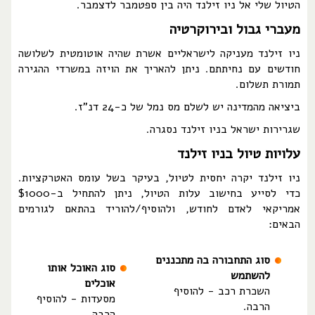
הטיול שלי אל ניו זילנד היה בין ספטמבר לדצמבר.
מעברי גבול ובירוקרטיה
ניו זילנד מעניקה לישראליים אשרת שהיה אוטומטית לשלושה
חודשים עם נחיתתם. ניתן להאריך את הויזה במשרדי ההגירה
תמורת תשלום.
ביציאה מהמדינה יש לשלם מס נמל של כ-24 דנ"ז.
שגרירות ישראל בניו זילנד נסגרה.
עלויות טיול בניו זילנד
ניו זילנד יקרה יחסית לטיול, בעיקר בשל עומס האטרקציות.
כדי לסייע בחישוב עלות הטיול, ניתן להתחיל ב-$1000
אמריקאי לאדם לחודש, ולהוסיף/להוריד בהתאם לגורמים
הבאים:
סוג התחבורה בה מתכננים
סוג האוכל אותו
להשתמש
אוכלים
השכרת רכב - להוסיף
מסעדות - להוסיף
הרבה.
הרבה.