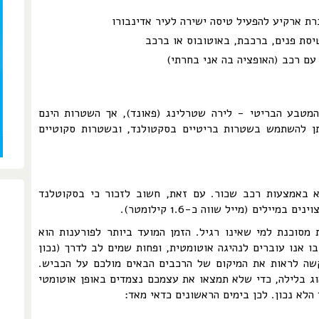
יסת פנים, ברכבת, באוטובוס או ברכב
ם רכב (האופציה בה אני בחרתי)
מטבע הבריטי - לירה שטרלינג (פאונד), אך השטרות הינם
תן להשתמש בשטרות בריטיים בסקטולנד, ובשטרות סקוטיים
א באמצעות רכב שכור. עם זאת, חשוב לזכור כי בסקוטלנד
ילים (מייל שווה כ-1.6 קילומטר).
מסוכנת למי שאינו רגיל. הזמן המועד ביותר לפורענות הוא
ו אנו עוברים לנהיגה אוטומטית, ופחות שמים לב לדרך (נכון
 קשה לראות את המיקום של הרכבים הבאים מולכם על הכביש.
וג בלילה, כדי שלא תמצאו את עצמכם נצמדים באופן אוטומטי
לא נכון. לכן בימים הראשונים כדאי מאד: