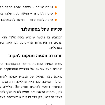
טיסה ישירה - בשנת 2018 החלה חברת ארקיע להפעיל טיסה ישירה לעיר אדינבורו
טיסה ללונדון - המשך לסקוטלנד בט
טיסה למנצ'סטר - המשך לסקוטלנד ע
עלויות טיול בסקוטלנד
המטבע בו נעשה שימוש בסקוטלנד הוא ה
שונים מן השטרות הרגילים. עם זאת, ני
באנגליה.
תחבורה והגעה ממקום למקום
צורת הטיול הנפוצה ביותר בסקטולנד הי
נוהגים בצד שמאל של הכביש והמרחקים מצוינים במי
נהיגה בצד שמאל של הכביש יכולה להיות 
הלילה. הסיבה לכך היא שהלילה הוא הזמן ב
במיוחד דווקא לנהגים וותיקים!). בלילה
לכן, בימים הראשונים ממש לא מומלץ לנה
לצדי הכביש, רק כדי לגלות שנצמדתם לצד ה