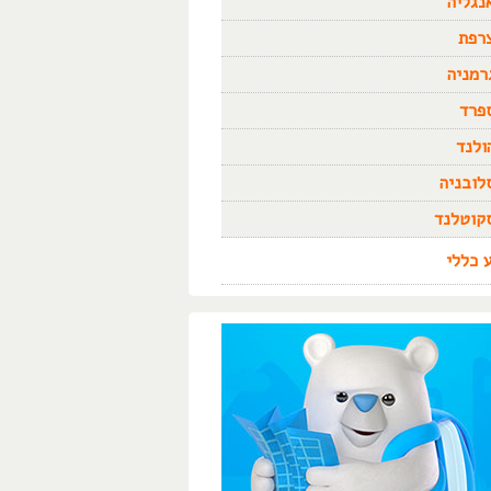
נגליה
רפת
רמניה
פרד
ולנד
לובניה
קוטלנד
 כללי