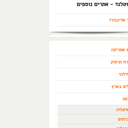
טלנד - אתרים נוספים
 אדינבורו
 אמריקה
ח הרחוק
זילנד
ים בארץ
פה
יטליה
רתים