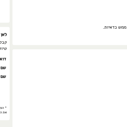
ממש כדאיות.
לאן 
קבלו
טיול
דוא
שם 
שם 
* הפר
את ה