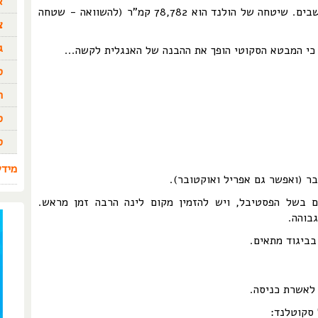
א
אוכלוסיית סקוטלנד מונה כ-5.5 מיליון תושבים. שיטחה של הולנד הוא 78,782 קמ"ר (להשוואה - שטחה
צ
ג
כי המבטא הסקוטי הופך את ההבנה של האנגלית לקשה...
ס
ה
ס
ס
מידע
ר (ואפשר גם אפריל ואוקטובר).
ים בשל הפסטיבל, ויש להזמין מקום לינה הרבה זמן מראש.
בוהה.
בביגוד מתאים.
לאשרת כניסה.
 סקוטלנד: