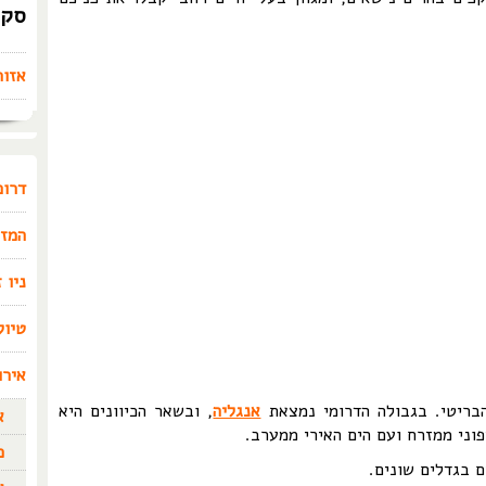
סקו
אזור
דרום
המזר
ניו 
טיול
אירו
בריטי. בגבולה הדרומי נמצאת
אנגליה
, ובשאר הכיוונים היא
א
וני ממזרח ועם הים האירי ממערב.
כ