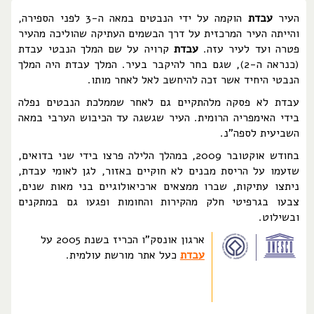
העיר
עבדת
הוקמה על ידי הנבטים במאה ה-3 לפני הספירה,
והייתה העיר המרכזית על דרך הבשמים העתיקה שהוליכה מהעיר
פטרה ועד לעיר עזה.
עבדת
קרויה על שם המלך הנבטי עבדת
(כנראה ה-2), שגם בחר להיקבר בעיר. המלך עבדת היה המלך
הנבטי היחיד אשר זכה להיחשב לאל לאחר מותו.
עבדת לא פסקה מלהתקיים גם לאחר שממלכת הנבטים נפלה
בידי האימפריה הרומית. העיר שגשגה עד הכיבוש הערבי במאה
השביעית לספה"נ.
בחודש אוקטובר 2009, במהלך הלילה פרצו בידי שני בדואים,
שזעמו על הריסת מבנים לא חוקיים באזור, לגן לאומי עבדת,
ניתצו עתיקות, שברו ממצאים ארכיאולוגיים בני מאות שנים,
צבעו בגרפיטי חלק מהקירות והחומות ופגעו גם במתקנים
ובשילוט.
ארגון אונסק"ו הכריז בשנת 2005 על
עבדת
כעל אתר מורשת עולמית.