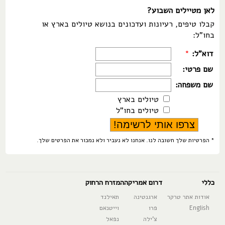
לאן מטיילים השבוע?
קבלו טיפים, רעיונות ועדכונים בנושא טיולים בארץ או
בחו"ל:
דוא"ל:
*
שם פרטי:
שם משפחה:
טיולים בארץ
טיולים בחו"ל
* הפרטיות שלך חשובה לנו. אנחנו לא נעביר ולא נמכור את הפרטים שלך.
כללי
דרום אמריקה
המזרח הרחוק
אודות אתר טרקר
ארגנטינה
תאילנד
English
פרו
וייטנאם
צ'ילה
נפאל