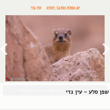
ים המלח ומדבר יהודה
»
עין גדי
© כל הזכויות שמורות, 2004-2026, אורן שץ
שפן סלע - עין גדי