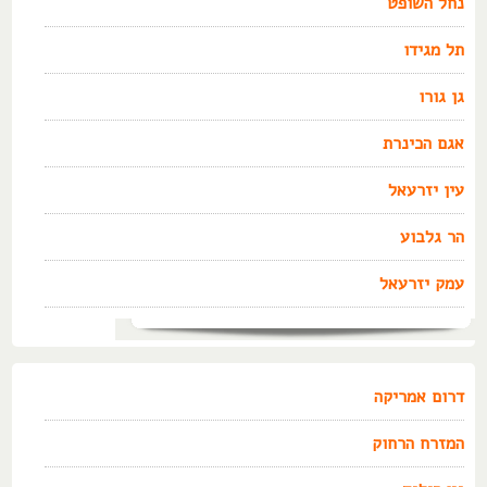
נחל השופט
תל מגידו
גן גורו
אגם הכינרת
עין יזרעאל
הר גלבוע
עמק יזרעאל
דרום אמריקה
המזרח הרחוק