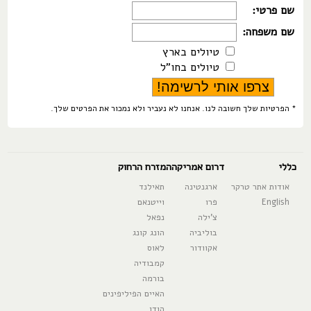
שם פרטי:
שם משפחה:
טיולים בארץ
טיולים בחו"ל
* הפרטיות שלך חשובה לנו. אנחנו לא נעביר ולא נמכור את הפרטים שלך.
כללי
דרום אמריקה
המזרח הרחוק
אודות אתר טרקר
ארגנטינה
תאילנד
English
פרו
וייטנאם
צ'ילה
נפאל
בוליביה
הונג קונג
אקוודור
לאוס
קמבודיה
בורמה
האיים הפיליפינים
הודו