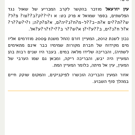
עין יזרעאל
מוזכר בהקשר לקרב המכריע של שאול נגד
הפלשתים, בספר שמואל א פרק כט: א ו?י??ק?ב??צו? פ?ל?
ש??ת??ים א?ת-כ??ל-מ?ח?נ?יה?ם, א?פ?ק?ה; ו?י?ש??ר?
א?ל ח?נ?ים, ב??ע?י?ן א?ש??ר ב??י?ז?ר?ע?אל.
נכון לשנת 2012, המעיין זורם (החל משנת 2009 מוזרמים אליו
מים מקידוח של חברת מקורות שמימיו כבר אינם מתאימים
לשתיה), והבריכה שלידו מלאה במים. בעבר היו שנים רבות בהן
המעיין היה יבש, והבריכה ריקה, ומכאן גם שמו הערבי של
המעין, עין אל מיתה, כלומר המעיין המת.
אזור המעין והבריכה הוכשרו לפיקניקים, והמקום שוקק חיים
במהלך סוף השבוע.