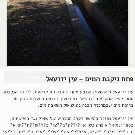
© כל הזכויות שמורות, 2004-2026, אורן שץ
פתח ניקבת המים - עין יזרעאל
עין יזרעאל הוא מעיין הנובע מתוך ניקבה תת קרקעית ליד הר הגלבוע,
סמוך לעיר המקראית יזרעאל. מי המעין זורמים בתעלות בטון אל
בריכת מים שבמרכזה מבנה נטוש של משאבת מים.
עין יזרעאל מוזכר בהקשר לקרב המכריע של שאול נגד הפלשתים,
בספר שמואל א פרק כט: א ו?י??ק?ב??צו? פ?ל?ש??ת??ים א?
ת-כ??ל-מ?ח?נ?יה?ם, א?פ?ק?ה; ו?י?ש??ר?א?ל ח?נ?ים, ב??ע?