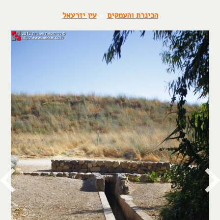
הכינרת והעמקים
»
עין יזרעאל