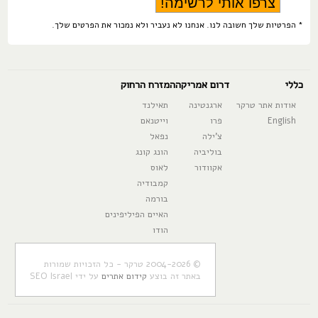
* הפרטיות שלך חשובה לנו. אנחנו לא נעביר ולא נמכור את הפרטים שלך.
כללי
דרום אמריקה
המזרח הרחוק
אודות אתר טרקר
ארגנטינה
תאילנד
English
פרו
וייטנאם
צ'ילה
נפאל
בוליביה
הונג קונג
אקוודור
לאוס
קמבודיה
בורמה
האיים הפיליפינים
הודו
© 2004-2026 טרקר - כל הזכויות שמורות
באתר זה בוצע
קידום אתרים
על ידי SEO Israel