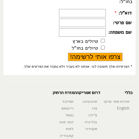
בחו"ל:
דוא"ל:
*
שם פרטי:
שם משפחה:
טיולים בארץ
טיולים בחו"ל
* הפרטיות שלך חשובה לנו. אנחנו לא נעביר ולא נמכור את הפרטים שלך.
כללי
דרום אמריקה
המזרח הרחוק
אודות אתר טרקר
ארגנטינה
תאילנד
English
פרו
וייטנאם
צ'ילה
נפאל
בוליביה
הונג קונג
אקוודור
לאוס
קמבודיה