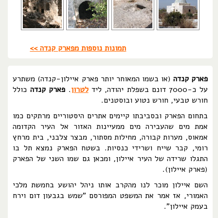
תמונות נוספות מפארק קנדה >>
פארק קנדה
(או בשמו המאוחר יותר פארק איילון-קנדה) משתרע
על כ-7000 דונם בשפלת יהודה, ליד
לטרון
.
פארק קנדה
כולל
חורש טבעי, חורש נטוע ובוסטנים.
בתחום הפארק ובסביבתו קיימים אתרים היסטוריים מרתקים כמו
אמת מים שהעבירה מים ממעיינות האזור אל העיר הקדומה
אמאוס, מערות קבורה, מחילות מסתור, מבצר צלבני, בית מרחץ
רומי, קבר שייח ושרידי כנסיות. בשטח הפארק נמצא תל בו
התגלו שרידה של העיר איילון, ומכאן גם שמו השני של הפארק
(פארק איילון).
השם איילון מוכר לנו מהקרב אותו ניהל יהושע בחמשת מלכי
האמורי, אז אמר את המשפט המפורסם "שמש בגבעון דום וירח
בעמק איילון".