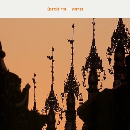
בורמה
»
פיי (פרום)